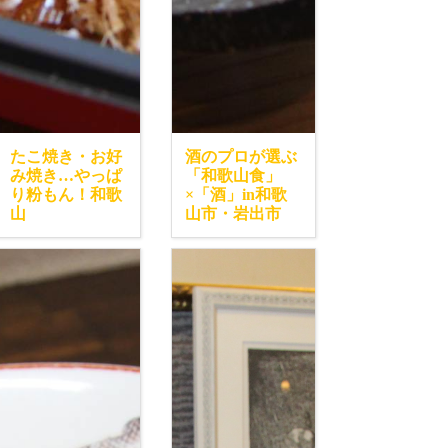
たこ焼き・お好
酒のプロが選ぶ
み焼き…やっぱ
「和歌山食」
り粉もん！和歌
×「酒」in和歌
山
山市・岩出市