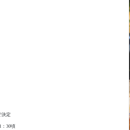
で決定
：30頃