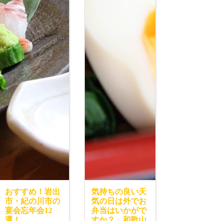
おすすめ！岩出
気持ちの良い天
市・紀の川市の
気の日は外でお
宴会忘年会12
弁当はいかがで
選！
すか？ 和歌山