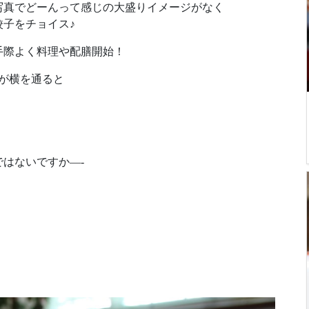
写真でどーんって感じの大盛りイメージがなく
子をチョイス♪
手際よく料理や配膳開始！
が横を通ると
はないですか—-