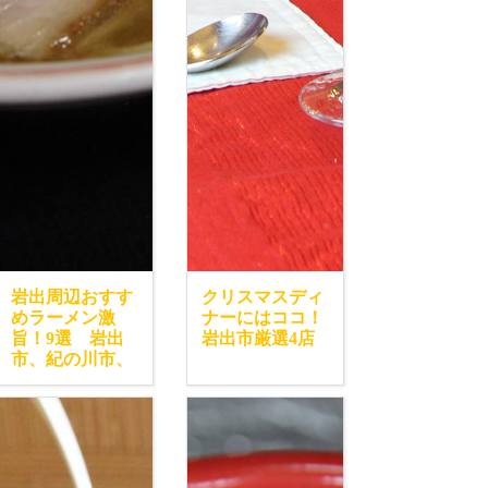
岩出周辺おすす
クリスマスディ
めラーメン激
ナーにはココ！
旨！9選 岩出
岩出市厳選4店
市、紀の川市、
橋本市エリア