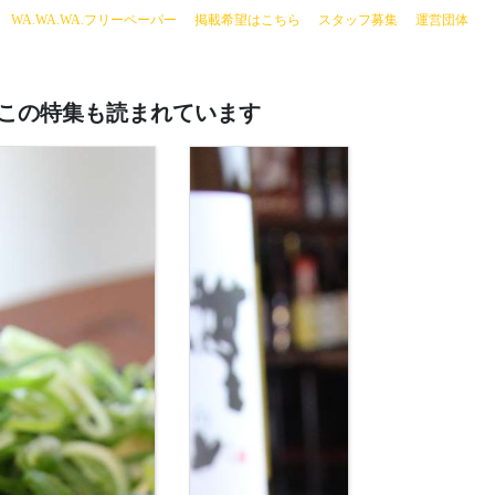
current)
WA.WA.WA.フリーペーパー
掲載希望はこちら
スタッフ募集
運営団体
この特集も読まれています