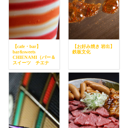
【cafe・bar】
【お好み焼き 岩出】
bar&sweets
鉄板文化
CHIENAMI（バー＆
スイーツ チエナ
ミ） 和歌山市