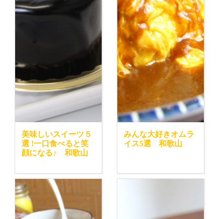
美味しいスイーツ５
みんな大好きオムラ
選 !一口食べると笑
イス5選 和歌山
顔になる♪ 和歌山