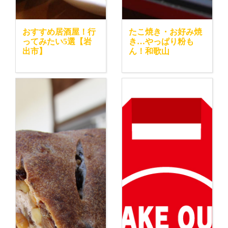
おすすめ居酒屋！行
たこ焼き・お好み焼
ってみたい5選【岩
き…やっぱり粉も
出市】
ん！和歌山