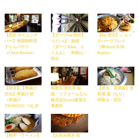
【岩出 ダイニング
【ダーツbar 岩出】
【bar 岩出】ショッ
バー】無国籍料理
つどいば 楽縁
クバーリプレイ
チャムバケツ
（ダーツ＆bar ら
（喰shock BAR
（Chum Bucket）
くえん） 和歌山・
Replay）
岩出
【閉店】【串揚げ
和歌山 岩出市 新
【岩出 居酒屋】食
岩出】串揚げ 紡
築・リフォームなら
彩屋 成（なり）
（串揚げ
株式会社seed建築士
和歌山・岩出
TSUMUGI）つむぎ
事務所
【橋本・ラーメン】
【お好み焼き 岩