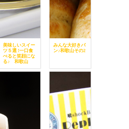
美味しいスイー
みんな大好きパ
ツ５選 !一口食
ン♪和歌山その2
べると笑顔にな
る♪ 和歌山