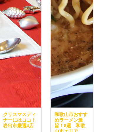
クリスマスディ
和歌山市おすす
ナーにはココ！
めラーメン激
岩出市厳選4店
旨！8選 和歌
山市エリア