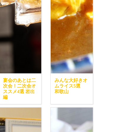
宴会のあとは二
みんな大好きオ
次会！二次会オ
ムライス5選
ススメ4選 岩出
和歌山
編