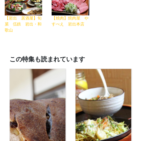
【岩出 居酒屋】旬
【焼肉】焼肉屋 や
菜 伍鉄 岩出・和
すべえ 岩出本店
歌山
この特集も読まれています