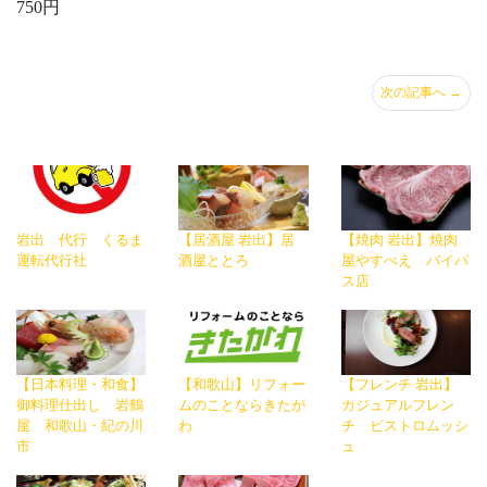
750円
次の記事へ
→
岩出 代行 くるま
【居酒屋 岩出】居
【焼肉 岩出】焼肉
運転代行社
酒屋ととろ
屋やすべえ バイパ
ス店
【日本料理・和食】
【和歌山】リフォー
【フレンチ 岩出】
御料理仕出し 岩鶴
ムのことならきたが
カジュアルフレン
屋 和歌山・紀の川
わ
チ ビストロムッシ
市
ュ