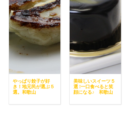
やっぱり餃子が好
美味しいスイーツ５
き！地元民が選ぶ５
選 !一口食べると笑
選。和歌山
顔になる♪ 和歌山
このショップもおすすめ