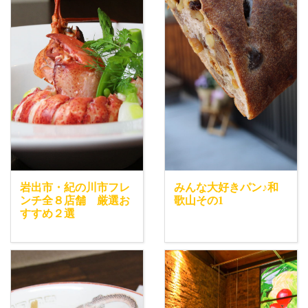
岩出市・紀の川市フレ
みんな大好きパン♪和
ンチ全８店舗 厳選お
歌山その1
すすめ２選