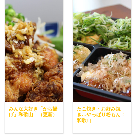
みんな大好き「から揚
たこ焼き・お好み焼
げ」和歌山 （更新）
き…やっぱり粉もん！
和歌山