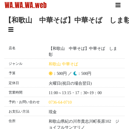
WA.WA.WA.web
【和歌山 中華そば】中華そば しま
店名
【和歌山 中華そば】中華そば しま
彰
ジャンル
和歌山 中華そば
予算
昼
夜
：500円 ／
：500円
定休日
火曜日(祝日の場合翌日)
営業時間
11:00～13:15・17：30~19：00
予約・お問い合わせ
0736-64-0710
お支払い方法
現金
住所
和歌山県紀の川市貴志川町長原102 ジ
ョイフルサンマリノ