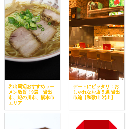
岩出周辺おすすめラー
デートにピッタリ！お
メン激旨！9選 岩出
しゃれなお店５選 岩出
市、紀の川市、橋本市
市編【和歌山 岩出】
エリア