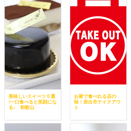
美味しいスイーツ５選
お家で食べれる店の
!一口食べると笑顔にな
味！岩出市テイクアウ
る♪ 和歌山
ト