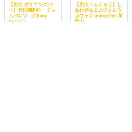
【岩出 ダイニングバ
【岩出・ふくろう】し
ー】無国籍料理 チャ
あわせをよぶフクロウ
ムバケツ （Chum
カフェ Country Owl 和
Bucket）
歌山