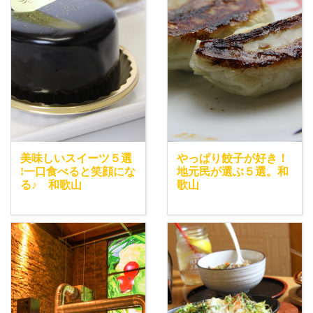
美味しいスイーツ５選
やっぱり餃子が好き！
!一口食べると笑顔にな
地元民が選ぶ５選。和
る♪ 和歌山
歌山