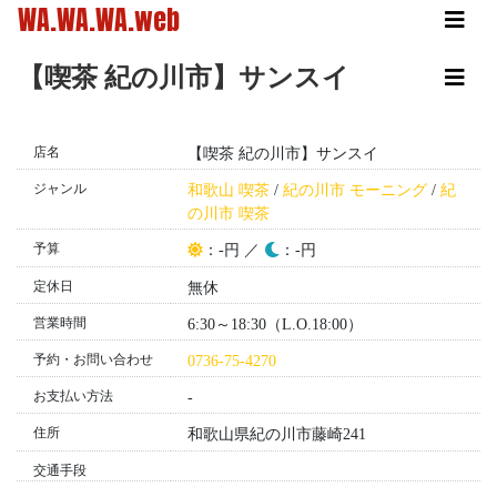
WA.WA.WA.web
【喫茶 紀の川市】サンスイ
店名
【喫茶 紀の川市】サンスイ
ジャンル
和歌山 喫茶
/
紀の川市 モーニング
/
紀
の川市 喫茶
予算
昼
夜
：-円 ／
：-円
定休日
無休
営業時間
6:30～18:30（L.O.18:00）
予約・お問い合わせ
0736-75-4270
お支払い方法
-
住所
和歌山県紀の川市藤崎241
交通手段