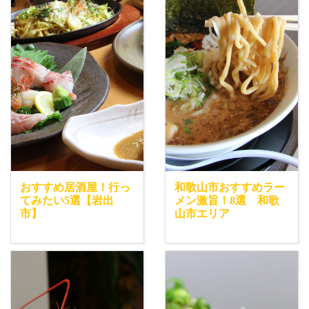
おすすめ居酒屋！行っ
和歌山市おすすめラー
てみたい5選【岩出
メン激旨！8選 和歌
市】
山市エリア