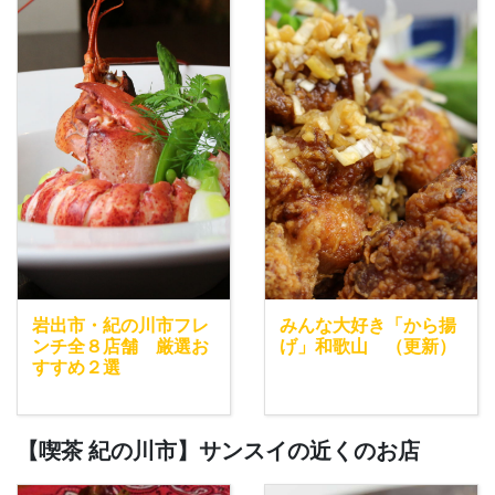
岩出市・紀の川市フレ
みんな大好き「から揚
ンチ全８店舗 厳選お
げ」和歌山 （更新）
すすめ２選
【喫茶 紀の川市】サンスイの近くのお店