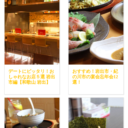
デートにピッタリ！お
おすすめ！岩出市・紀
しゃれなお店５選 岩出
の川市の宴会忘年会12
市編【和歌山 岩出】
選！