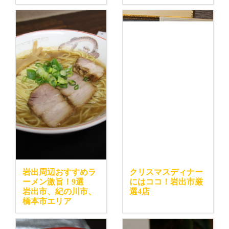
岩出周辺おすすめラ
クリスマスディナー
ーメン激旨！9選
にはココ！岩出市厳
岩出市、紀の川市、
選4店
橋本市エリア