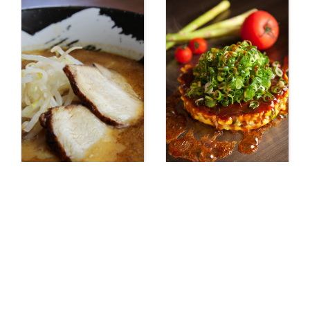
【橋本・ラーメン】
【お好み焼き 岩出】
ラーメン 麺やえん
鉄板文化