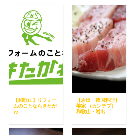
【和歌山】リフォー
【岩出 韓国料理】
ムのことならきたが
姜家 （カンチプ）
わ
和歌山・岩出