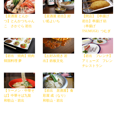
【居酒屋 とんか
【居酒屋 岩出】好
【閉店】【串揚げ
つ】とんかつちゃん
い処よいち
岩出】串揚げ 紡
こ さかぐら 岩出
（串揚げ
TSUMUGI）つむぎ
【岩出 焼肉】焼肉
【お好み焼き 岩
【岩出 フレンチ】
韓国料理 夢
出】鉄板文化
アミューズ フレン
チレストラン
【ラーメン・中華そ
【岩出 居酒屋】食
ば】中華そば九龍
彩屋 成（なり）
和歌山・岩出
和歌山・岩出