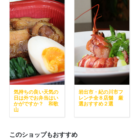
気持ちの良い天気の
岩出市・紀の川市フ
日は外でお弁当はい
レンチ全８店舗 厳
かがですか？ 和歌
選おすすめ２選
山
このショップもおすすめ