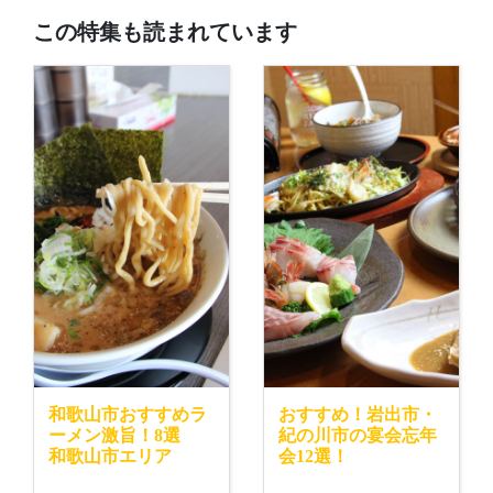
この特集も読まれています
和歌山市おすすめラ
おすすめ！岩出市・
ーメン激旨！8選
紀の川市の宴会忘年
和歌山市エリア
会12選！