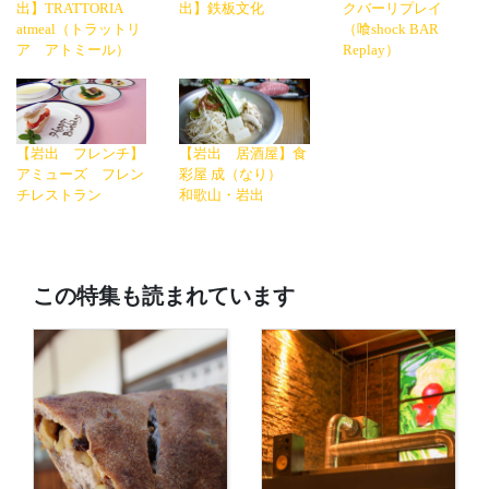
出】TRATTORIA
出】鉄板文化
クバーリプレイ
atmeal（トラットリ
（喰shock BAR
ア アトミール）
Replay）
【岩出 フレンチ】
【岩出 居酒屋】食
アミューズ フレン
彩屋 成（なり）
チレストラン
和歌山・岩出
この特集も読まれています