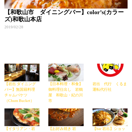
【和歌山市 ダイニングバー】color’s(カラー
ズ)和歌山本店
2019/02/28
【岩出 ダイニング
【日本料理・和食】
岩出 代行 くるま
バー】無国籍料理
御料理仕出し 岩鶴
運転代行社
チャムバケツ
屋 和歌山・紀の川
（Chum Bucket）
市
【イタリアン・岩
【お好み焼き 岩
【bar 岩出】ショッ