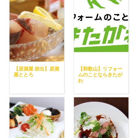
【居酒屋 岩出】居酒
【和歌山】リフォー
屋ととろ
ムのことならきたが
わ