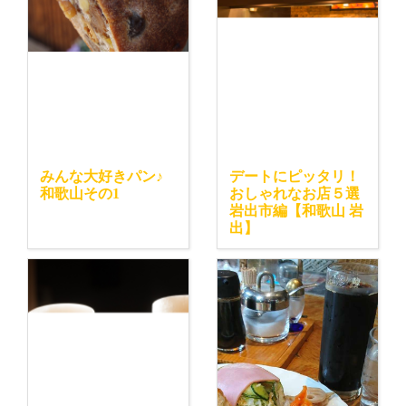
みんな大好きパン♪
デートにピッタリ！
和歌山その1
おしゃれなお店５選
岩出市編【和歌山 岩
出】