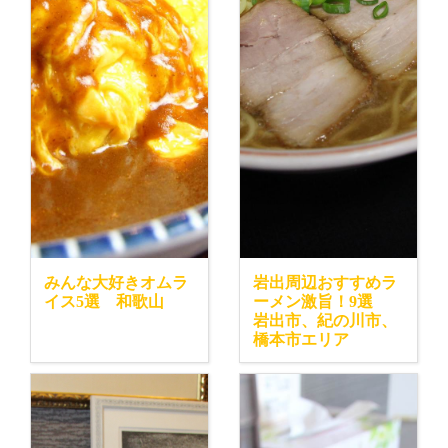
みんな大好きオムラ
岩出周辺おすすめラ
イス5選 和歌山
ーメン激旨！9選
岩出市、紀の川市、
橋本市エリア