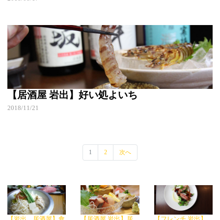
【居酒屋 岩出】好い処よいち
2018/11/21
1
2
次へ
【岩出 居酒屋】食
【居酒屋 岩出】居
【フレンチ 岩出】