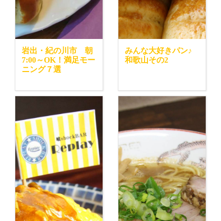
岩出・紀の川市 朝
みんな大好きパン♪
7:00～OK！満足モー
和歌山その2
ニング７選