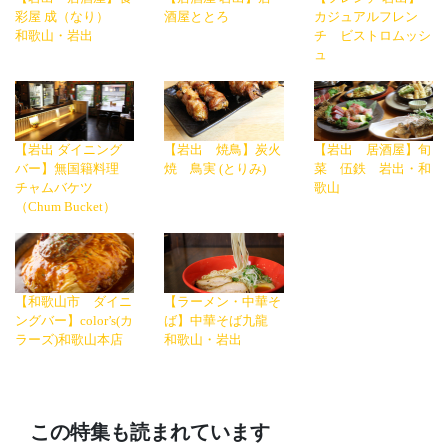
彩屋 成（なり）
酒屋ととろ
カジュアルフレン
和歌山・岩出
チ ビストロムッシ
ュ
【岩出 ダイニング
【岩出 焼鳥】炭火
【岩出 居酒屋】旬
バー】無国籍料理
焼 鳥実 (とりみ)
菜 伍鉄 岩出・和
チャムバケツ
歌山
（Chum Bucket）
【和歌山市 ダイニ
【ラーメン・中華そ
ングバー】color’s(カ
ば】中華そば九龍
ラーズ)和歌山本店
和歌山・岩出
この特集も読まれています