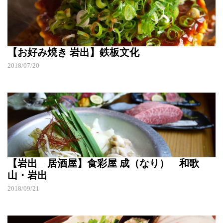
【お好み焼き 岩出】鉄板文化
2018/07/20
【岩出 居酒屋】食彩屋 成（なり） 和歌
山・岩出
2018/09/21