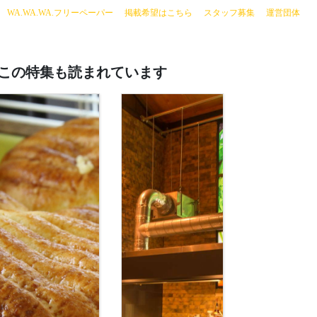
current)
WA.WA.WA.フリーペーパー
掲載希望はこちら
スタッフ募集
運営団体
この特集も読まれています