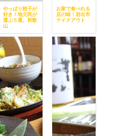
やっぱり餃子が
お家で食べれる
好き！地元民が
店の味！岩出市
選ぶ５選。和歌
テイクアウト
山