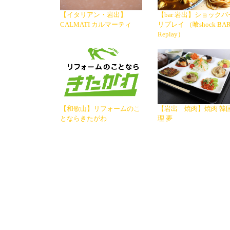
【イタリアン・岩出】
【bar 岩出】ショックバ
CALMATI カルマーティ
リプレイ （喰shock BA
Replay）
【和歌山】リフォームのこ
【岩出 焼肉】焼肉 韓
とならきたがわ
理 夢