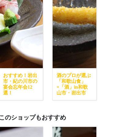
おすすめ！岩出
酒のプロが選ぶ
市・紀の川市の
「和歌山食」
宴会忘年会12
×「酒」in和歌
選！
山市・岩出市
このショップもおすすめ