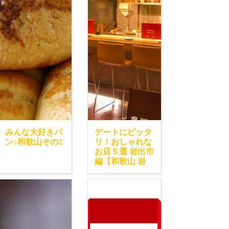
みんな大好きパ
デートにピッタ
ン♪和歌山その2
リ！おしゃれな
お店５選 岩出市
編【和歌山 岩
出】