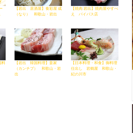
ー
【岩出 居酒屋】食彩屋 成
【焼肉 岩出】焼肉屋やすべ
R
（なり） 和歌山・岩出
え バイパス店
国料
【岩出 韓国料理】姜家
【日本料理・和食】御料理
（カンチプ） 和歌山・岩
仕出し 岩鶴屋 和歌山・
出
紀の川市