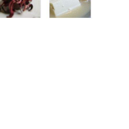
【日本料理・和
【岩出 居酒
食】御料理仕出
屋】食彩屋 成
し 岩鶴屋 和
（なり） 和歌
歌山・紀の川市
山・岩出