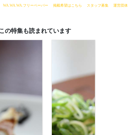
current)
WA.WA.WA.フリーペーパー
掲載希望はこちら
スタッフ募集
運営団体
この特集も読まれています