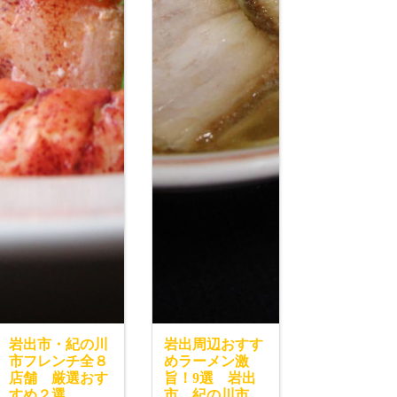
岩出市・紀の川
岩出周辺おすす
市フレンチ全８
めラーメン激
店舗 厳選おす
旨！9選 岩出
すめ２選
市、紀の川市、