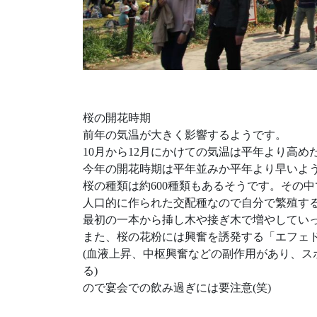
桜の開花時期
前年の気温が大きく影響するようです。
10月から12月にかけての気温は平年より高め
今年の開花時期は平年並みか平年より早いよ
桜の種類は約600種類もあるそうです。その
人口的に作られた交配種なので自分で繁殖す
最初の一本から挿し木や接ぎ木で増やしてい
また、桜の花粉には興奮を誘発する「エフェ
(血液上昇、中枢興奮などの副作用があり、ス
る)
ので宴会での飲み過ぎには要注意(笑)