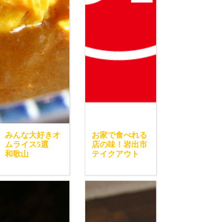
みんな大好きオ
お家で食べれる
ムライス5選
店の味！岩出市
和歌山
テイクアウト