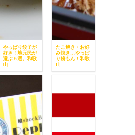
やっぱり餃子が
たこ焼き・お好
好き！地元民が
み焼き…やっぱ
選ぶ５選。和歌
り粉もん！和歌
山
山