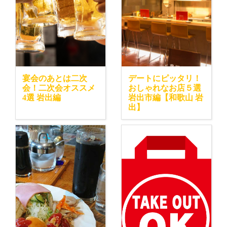
宴会のあとは二次
デートにピッタリ！
会！二次会オススメ
おしゃれなお店５選
4選 岩出編
岩出市編【和歌山 岩
出】