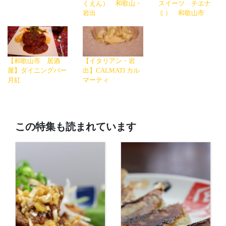
くえん） 和歌山・
スイーツ チエナ
岩出
ミ） 和歌山市
【和歌山市 居酒
【イタリアン・岩
屋】ダイニングバー
出】CALMATI カル
月紅
マーティ
この特集も読まれています