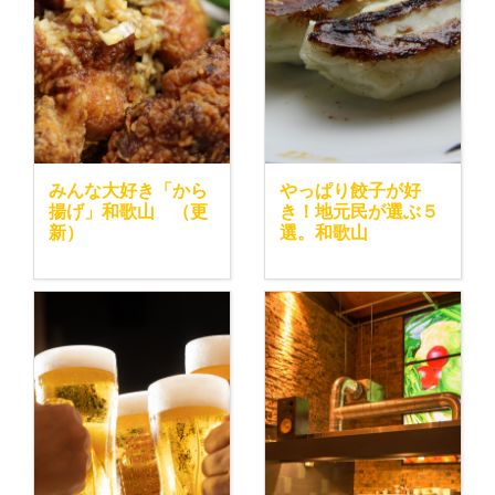
みんな大好き「から
やっぱり餃子が好
揚げ」和歌山 （更
き！地元民が選ぶ５
新）
選。和歌山