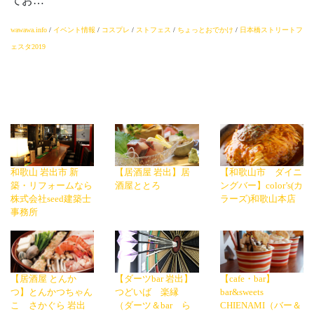
てお…
wawawa.info
/
イベント情報
/
コスプレ
/
ストフェス
/
ちょっとおでかけ
/
日本橋ストリートフ
ェスタ2019
和歌山 岩出市 新
【居酒屋 岩出】居
【和歌山市 ダイニ
築・リフォームなら
酒屋ととろ
ングバー】color’s(カ
株式会社seed建築士
ラーズ)和歌山本店
事務所
【居酒屋 とんか
【ダーツbar 岩出】
【cafe・bar】
つ】とんかつちゃん
つどいば 楽縁
bar&sweets
こ さかぐら 岩出
（ダーツ＆bar ら
CHIENAMI（バー＆