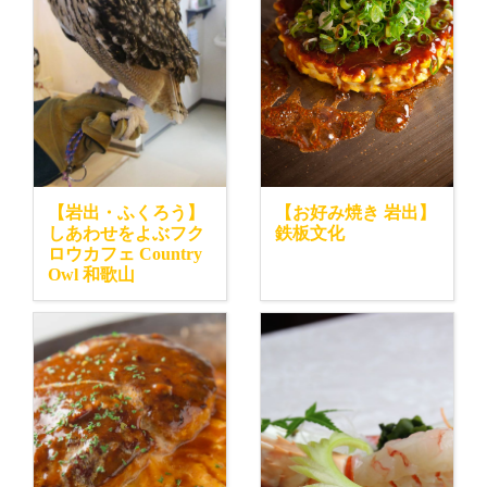
【岩出・ふくろう】
【お好み焼き 岩出】
しあわせをよぶフク
鉄板文化
ロウカフェ Country
Owl 和歌山