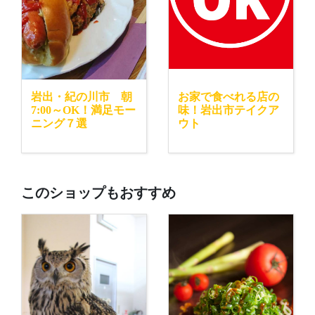
岩出・紀の川市 朝
お家で食べれる店の
7:00～OK！満足モー
味！岩出市テイクア
ニング７選
ウト
このショップもおすすめ