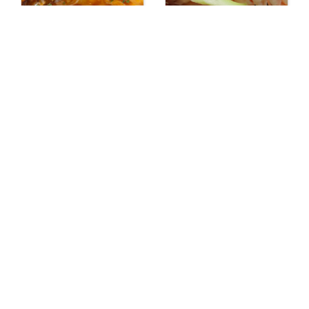
【和歌山市 ダイニ
【日本料理・和食】
ングバー】color’s(カ
御料理仕出し 岩鶴
ラーズ)和歌山本店
屋 和歌山・紀の川
市