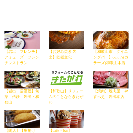
【岩出 フレンチ】
【お好み焼き 岩
【和歌山市 ダイニ
アミューズ フレン
出】鉄板文化
ングバー】color’s(カ
チレストラン
ラーズ)和歌山本店
【岩出 居酒屋】旬
【和歌山】リフォー
【焼肉】焼肉屋 や
菜 伍鉄 岩出・和
ムのことならきたが
すべえ 岩出本店
歌山
わ
【閉店】【串揚げ
【cafe・bar】