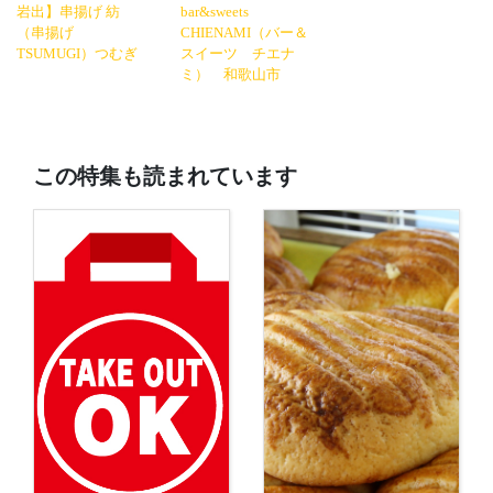
岩出】串揚げ 紡
bar&sweets
（串揚げ
CHIENAMI（バー＆
TSUMUGI）つむぎ
スイーツ チエナ
ミ） 和歌山市
この特集も読まれています