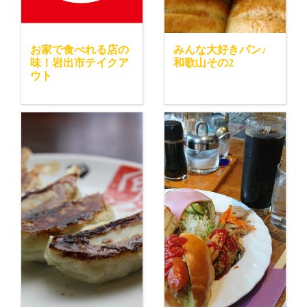
お家で食べれる店の
みんな大好きパン♪
味！岩出市テイクア
和歌山その2
ウト