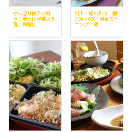
やっぱり餃子が好
岩出・紀の川市 朝
き！地元民が選ぶ５
7:00～OK！満足モー
選。和歌山
ニング７選