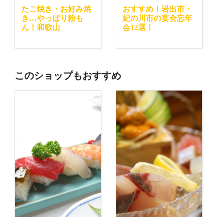
たこ焼き・お好み焼
おすすめ！岩出市・
き…やっぱり粉も
紀の川市の宴会忘年
ん！和歌山
会12選！
このショップもおすすめ