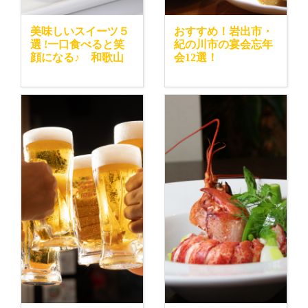
美味しいスイーツ５
おすすめ！岩出市・
選 !一口食べると笑
紀の川市の宴会忘年
顔になる♪ 和歌山
会12選！