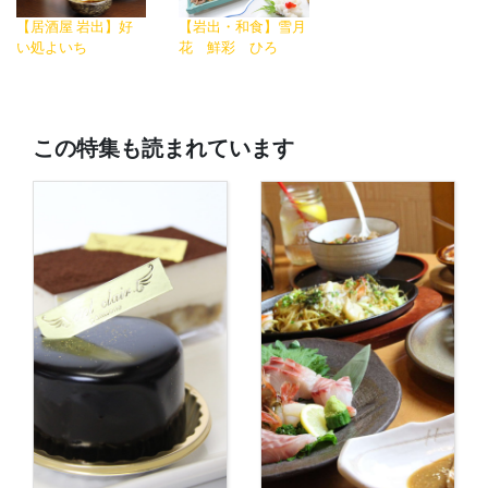
【居酒屋 岩出】好
【岩出・和食】雪月
い処よいち
花 鮮彩 ひろ
この特集も読まれています