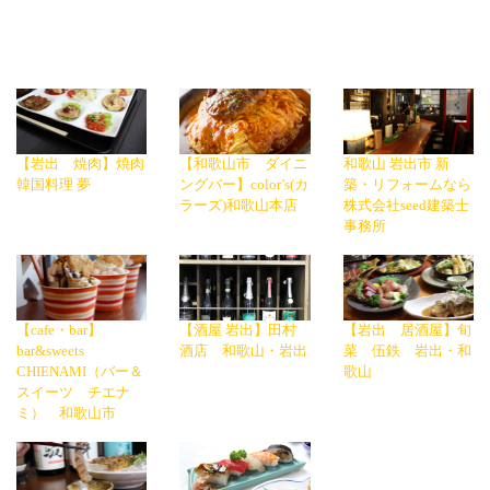
【岩出 焼肉】焼肉
【和歌山市 ダイニ
和歌山 岩出市 新
韓国料理 夢
ングバー】color’s(カ
築・リフォームなら
ラーズ)和歌山本店
株式会社seed建築士
事務所
【cafe・bar】
【酒屋 岩出】田村
【岩出 居酒屋】旬
bar&sweets
酒店 和歌山・岩出
菜 伍鉄 岩出・和
CHIENAMI（バー＆
歌山
スイーツ チエナ
ミ） 和歌山市