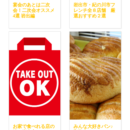
宴会のあとは二次
岩出市・紀の川市フ
会！二次会オススメ
レンチ全８店舗 厳
4選 岩出編
選おすすめ２選
お家で食べれる店の
みんな大好きパン♪