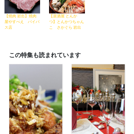
【焼肉 岩出】焼肉
【居酒屋 とんか
屋やすべえ バイパ
つ】とんかつちゃん
ス店
こ さかぐら 岩出
この特集も読まれています