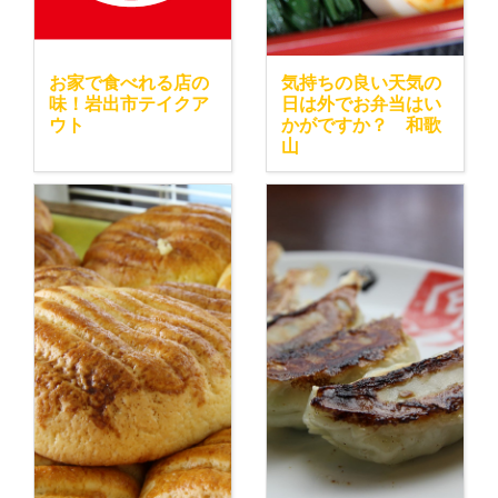
お家で食べれる店の
気持ちの良い天気の
味！岩出市テイクア
日は外でお弁当はい
ウト
かがですか？ 和歌
山