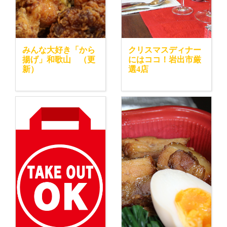
みんな大好き「から
クリスマスディナー
揚げ」和歌山 （更
にはココ！岩出市厳
新）
選4店