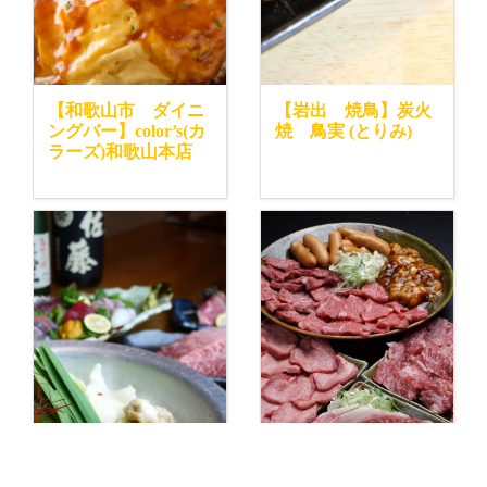
【和歌山市 ダイニ
【岩出 焼鳥】炭火
ングバー】color’s(カ
焼 鳥実 (とりみ)
ラーズ)和歌山本店