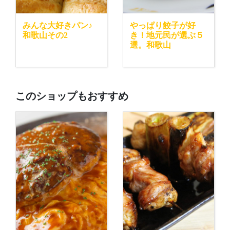
みんな大好きパン♪
やっぱり餃子が好
和歌山その2
き！地元民が選ぶ５
選。和歌山
このショップもおすすめ