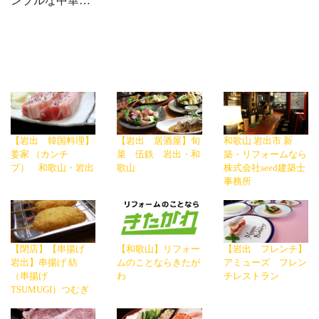
ンプルな中華…
【岩出 韓国料理】
【岩出 居酒屋】旬
和歌山 岩出市 新
姜家 （カンチ
菜 伍鉄 岩出・和
築・リフォームなら
プ） 和歌山・岩出
歌山
株式会社seed建築士
事務所
【閉店】【串揚げ
【和歌山】リフォー
【岩出 フレンチ】
岩出】串揚げ 紡
ムのことならきたが
アミューズ フレン
（串揚げ
わ
チレストラン
TSUMUGI）つむぎ