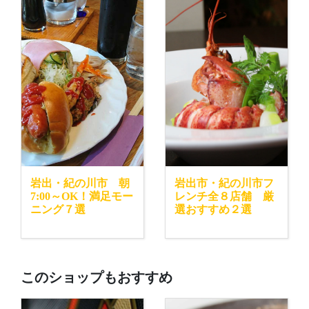
岩出・紀の川市 朝
岩出市・紀の川市フ
7:00～OK！満足モー
レンチ全８店舗 厳
ニング７選
選おすすめ２選
このショップもおすすめ