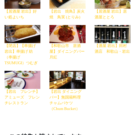
【居酒屋 岩出】好
【岩出 焼鳥】炭火
【居酒屋 岩出】居
い処よいち
焼 鳥実 (とりみ)
酒屋ととろ
【閉店】【串揚げ
【和歌山市 居酒
【酒屋 岩出】田村
岩出】串揚げ 紡
屋】ダイニングバー
酒店 和歌山・岩出
（串揚げ
月紅
TSUMUGI）つむぎ
【岩出 フレンチ】
【岩出 ダイニング
アミューズ フレン
バー】無国籍料理
チレストラン
チャムバケツ
（Chum Bucket）