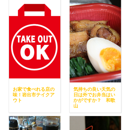
お家で食べれる店の
気持ちの良い天気の
味！岩出市テイクア
日は外でお弁当はい
ウト
かがですか？ 和歌
山