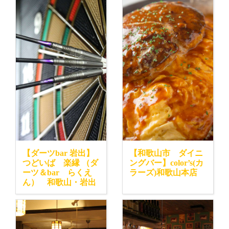
【ダーツbar 岩出】
【和歌山市 ダイニ
つどいば 楽縁 （ダ
ングバー】color’s(カ
ーツ＆bar らくえ
ラーズ)和歌山本店
ん） 和歌山・岩出