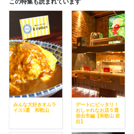
この特集も読まれています
みんな大好きオムラ
デートにピッタリ！
イス5選 和歌山
おしゃれなお店５選
岩出市編【和歌山 岩
出】