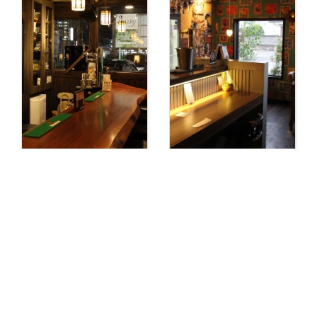
和歌山 岩出市 新
【岩出 ダイニングバ
築・リフォームなら
ー】無国籍料理 チ
株式会社seed建築士
ャムバケツ （Chum
事務所
Bucket）