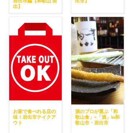
岩出市編【和歌山 岩
出市】
出】
お家で食べれる店の
酒のプロが選ぶ「和
味！岩出市テイクア
歌山食」×「酒」in和
ウト
歌山市・岩出市