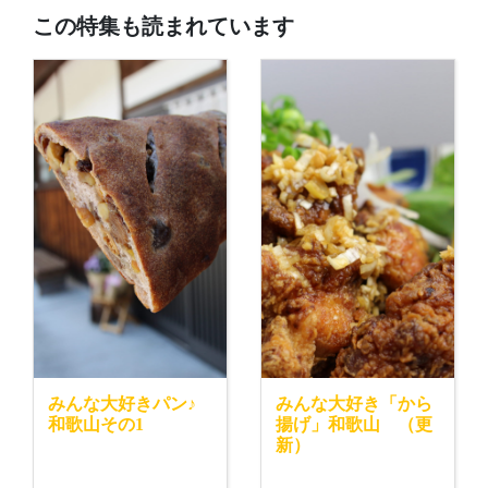
この特集も読まれています
みんな大好きパン♪
みんな大好き「から
和歌山その1
揚げ」和歌山 （更
新）