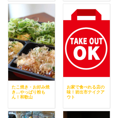
たこ焼き・お好み焼
お家で食べれる店の
き…やっぱり粉も
味！岩出市テイクア
ん！和歌山
ウト