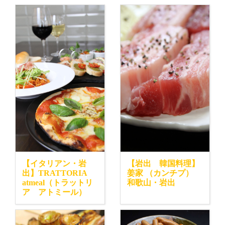
【イタリアン・岩
【岩出 韓国料理】
出】TRATTORIA
姜家 （カンチプ）
atmeal（トラットリ
和歌山・岩出
ア アトミール）