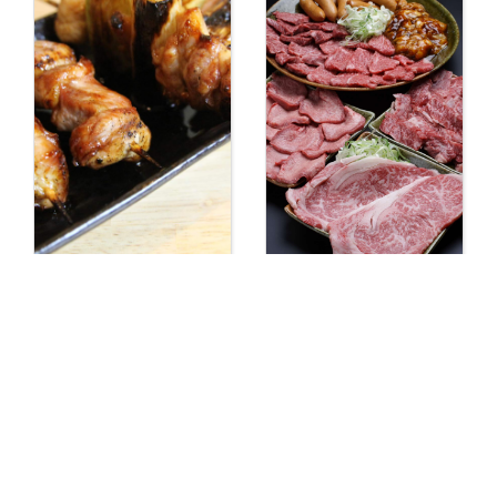
【岩出 焼鳥】炭火
【焼肉 岩出】焼肉屋
焼 鳥実 (とりみ)
やすべえ バイパス
店