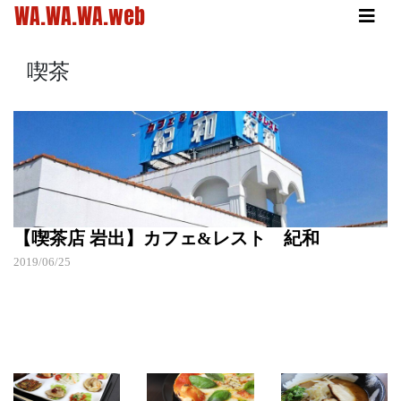
WA.WA.WA.web
喫茶
【喫茶店 岩出】カフェ&レスト 紀和
2019/06/25