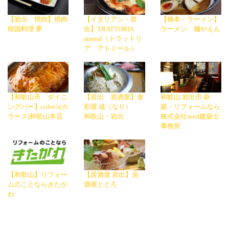
【岩出 焼肉】焼肉
【イタリアン・岩
【橋本・ラーメン】
韓国料理 夢
出】TRATTORIA
ラーメン 麺やえん
atmeal（トラットリ
ア アトミール）
【和歌山市 ダイニ
【岩出 居酒屋】食
和歌山 岩出市 新
ングバー】color’s(カ
彩屋 成（なり）
築・リフォームなら
ラーズ)和歌山本店
和歌山・岩出
株式会社seed建築士
事務所
【和歌山】リフォー
【居酒屋 岩出】居
ムのことならきたが
酒屋ととろ
わ