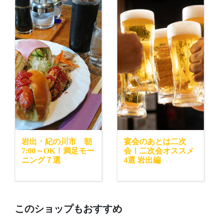
岩出・紀の川市 朝
宴会のあとは二次
7:00～OK！満足モー
会！二次会オススメ
ニング７選
4選 岩出編
このショップもおすすめ