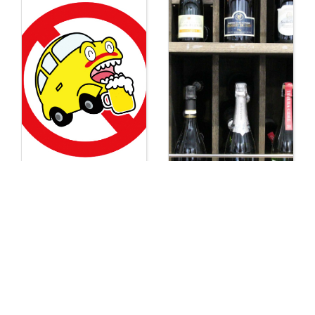
岩出 代行 くるま
【酒屋 岩出】田村酒
運転代行社
店 和歌山・岩出