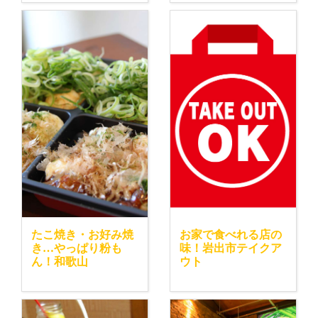
たこ焼き・お好み焼
お家で食べれる店の
き…やっぱり粉も
味！岩出市テイクア
ん！和歌山
ウト