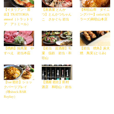
【イタリアン・岩
【居酒屋 とんか
【和歌山市 ダイニ
出】TRATTORIA
つ】とんかつちゃん
ングバー】color’s(カ
atmeal（トラットリ
こ さかぐら 岩出
ラーズ)和歌山本店
ア アトミール）
【焼肉】焼肉屋 や
【岩出 居酒屋】旬
【岩出 焼鳥】炭火
すべえ 岩出本店
菜 伍鉄 岩出・和
焼 鳥実 (とりみ)
歌山
【bar 岩出】ショッ
【酒屋 岩出】田村
クバーリプレイ
酒店 和歌山・岩出
（喰shock BAR
Replay）