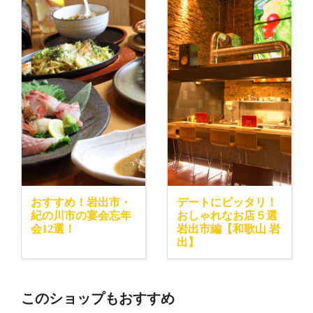
おすすめ！岩出市・
デートにピッタリ！
紀の川市の宴会忘年
おしゃれなお店５選
会12選！
岩出市編【和歌山 岩
出】
このショップもおすすめ