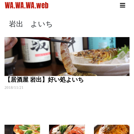
WA.WA.WA.web
岩出 よいち
【居酒屋 岩出】好い処よいち
2018/11/21