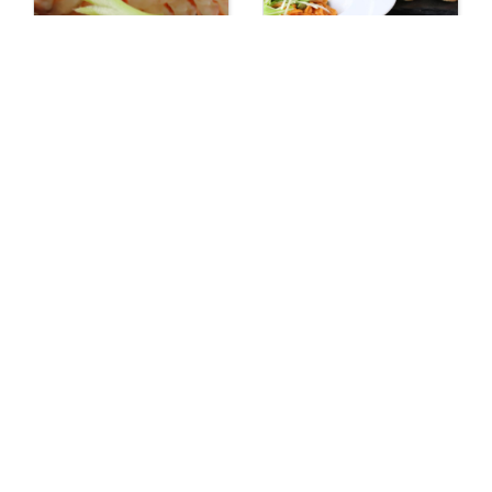
【日本料理・和食】
【イタリアン・岩
御料理仕出し 岩鶴
出】TRATTORIA
屋 和歌山・紀の川
atmeal（トラットリ
市
ア アトミール）