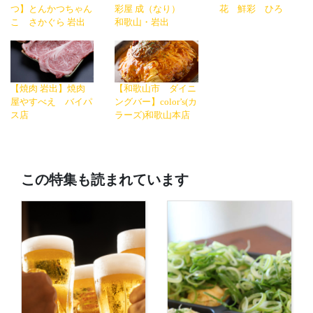
つ】とんかつちゃん
彩屋 成（なり）
花 鮮彩 ひろ
こ さかぐら 岩出
和歌山・岩出
【焼肉 岩出】焼肉
【和歌山市 ダイニ
屋やすべえ バイパ
ングバー】color’s(カ
ス店
ラーズ)和歌山本店
この特集も読まれています