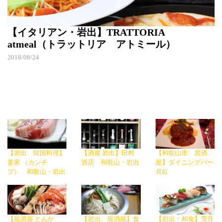
【イタリアン・岩出】TRATTORIA
atmeal（トラットリア アトミール）
2018/08/24
【岩出 韓国料理】
【酒屋 岩出】田村
【和歌山市 居酒
姜家 （カンチ
酒店 和歌山・岩出
屋】ダイニングバー
プ） 和歌山・岩出
月紅
【居酒屋 とんか
【岩出 居酒屋】食
【岩出・和食】雪月