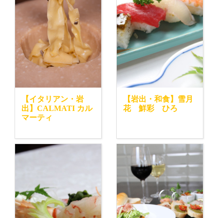
【イタリアン・岩
【岩出・和食】雪月
出】CALMATI カル
花 鮮彩 ひろ
マーティ