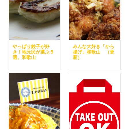
やっぱり餃子が好
みんな大好き「から
き！地元民が選ぶ５
揚げ」和歌山 （更
選。和歌山
新）