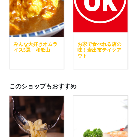
みんな大好きオムラ
お家で食べれる店の
イス5選 和歌山
味！岩出市テイクア
ウト
このショップもおすすめ