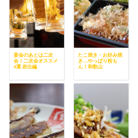
宴会のあとは二次
たこ焼き・お好み焼
会！二次会オススメ
き…やっぱり粉も
4選 岩出編
ん！和歌山