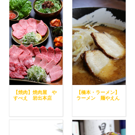
【焼肉】焼肉屋 や
【橋本・ラーメン】
すべえ 岩出本店
ラーメン 麺やえん