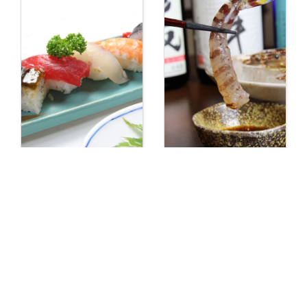
【岩出・和食】雪月
【居酒屋 岩出】好い
花 鮮彩 ひろ
処よいち