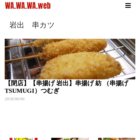
WA.WA.WA.web
岩出 串カツ
【閉店】【串揚げ 岩出】串揚げ 紡 （串揚げ
TSUMUGI）つむぎ
2018/06/06