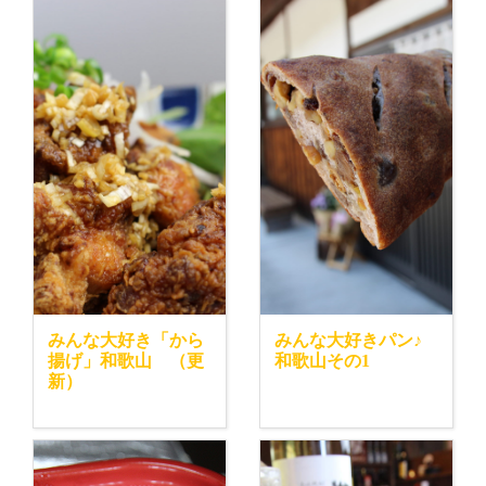
みんな大好き「から
みんな大好きパン♪
揚げ」和歌山 （更
和歌山その1
新）