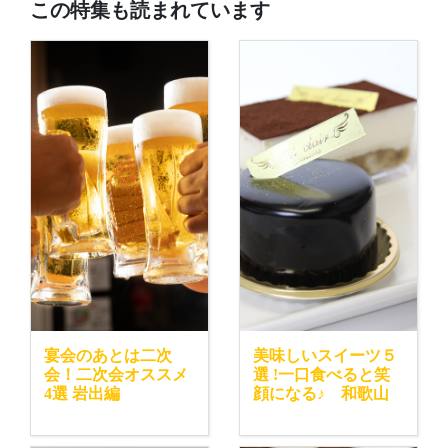
この特集も読まれています
宴会のあとは二次
美味しいスイーツ５
会！二次会オススメ
選 !一口食べると笑
4選 岩出編
顔になる♪ 和歌山