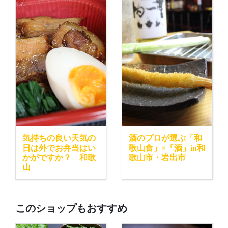
気持ちの良い天気の
酒のプロが選ぶ「和
日は外でお弁当はい
歌山食」×「酒」in和
かがですか？ 和歌
歌山市・岩出市
山
このショップもおすすめ