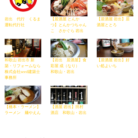
岩出 代行 くるま
【居酒屋 とんか
【居酒屋 岩出】居
運転代行社
つ】とんかつちゃん
酒屋ととろ
こ さかぐら 岩出
和歌山 岩出市 新
【岩出 居酒屋】食
【居酒屋 岩出】好
築・リフォームなら
彩屋 成（なり）
い処よいち
株式会社seed建築士
和歌山・岩出
事務所
【橋本・ラーメン】
【酒屋 岩出】田村
ラーメン 麺やえん
酒店 和歌山・岩出