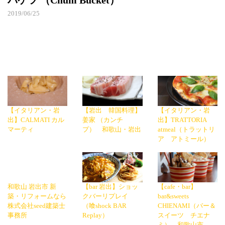
バケツ （Chum Bucket）
2019/06/25
【イタリアン・岩
【岩出 韓国料理】
【イタリアン・岩
出】CALMATI カル
姜家 （カンチ
出】TRATTORIA
マーティ
プ） 和歌山・岩出
atmeal（トラットリ
ア アトミール）
和歌山 岩出市 新
【bar 岩出】ショッ
【cafe・bar】
築・リフォームなら
クバーリプレイ
bar&sweets
株式会社seed建築士
（喰shock BAR
CHIENAMI（バー＆
事務所
Replay）
スイーツ チエナ