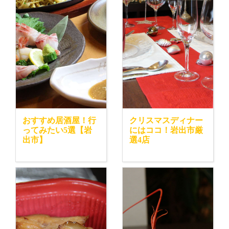
おすすめ居酒屋！行
クリスマスディナー
ってみたい5選【岩
にはココ！岩出市厳
出市】
選4店