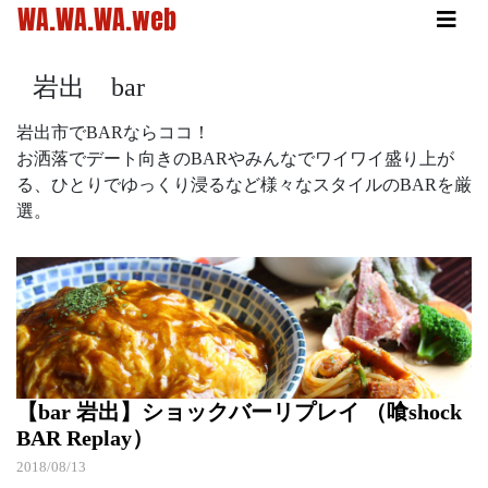
WA.WA.WA.web
岩出 bar
岩出市でBARならココ！
お洒落でデート向きのBARやみんなでワイワイ盛り上が
る、ひとりでゆっくり浸るなど様々なスタイルのBARを厳
選。
【bar 岩出】ショックバーリプレイ （喰shock
BAR Replay）
2018/08/13