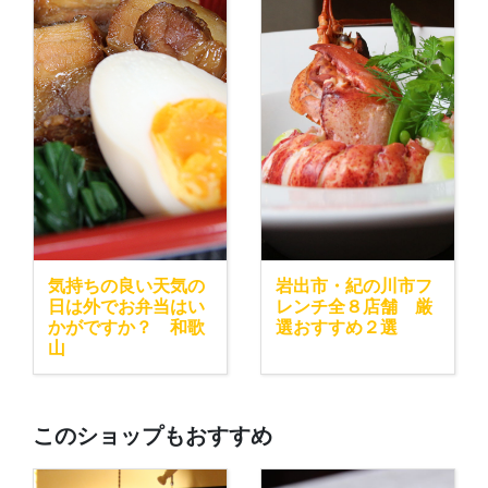
気持ちの良い天気の
岩出市・紀の川市フ
日は外でお弁当はい
レンチ全８店舗 厳
かがですか？ 和歌
選おすすめ２選
山
このショップもおすすめ