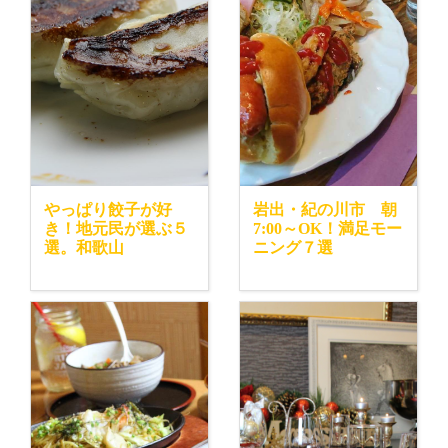
やっぱり餃子が好
岩出・紀の川市 朝
き！地元民が選ぶ５
7:00～OK！満足モー
選。和歌山
ニング７選