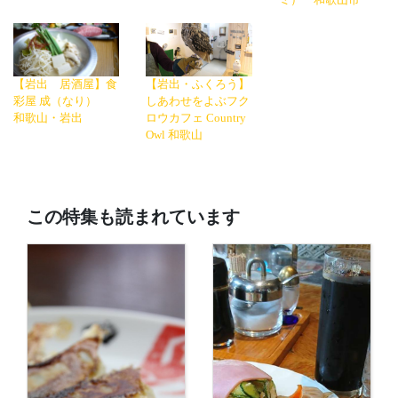
ミ） 和歌山市
【岩出 居酒屋】食
【岩出・ふくろう】
彩屋 成（なり）
しあわせをよぶフク
和歌山・岩出
ロウカフェ Country
Owl 和歌山
この特集も読まれています