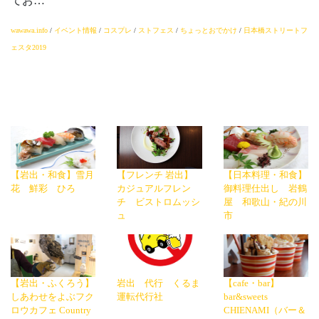
てお…
wawawa.info
/
イベント情報
/
コスプレ
/
ストフェス
/
ちょっとおでかけ
/
日本橋ストリートフ
ェスタ2019
【岩出・和食】雪月
【フレンチ 岩出】
【日本料理・和食】
花 鮮彩 ひろ
カジュアルフレン
御料理仕出し 岩鶴
チ ビストロムッシ
屋 和歌山・紀の川
ュ
市
【岩出・ふくろう】
岩出 代行 くるま
【cafe・bar】
しあわせをよぶフク
運転代行社
bar&sweets
ロウカフェ Country
CHIENAMI（バー＆