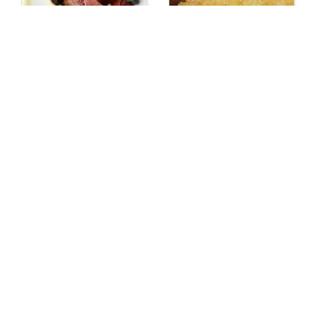
【フレンチ 岩出】カ
【閉店】【串揚げ 岩
ジュアルフレンチ
出】串揚げ 紡 （串
ビストロムッシュ
揚げ TSUMUGI）つ
むぎ