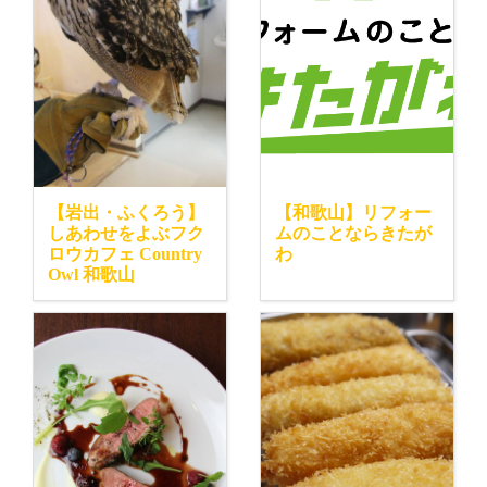
【岩出・ふくろう】
【和歌山】リフォー
しあわせをよぶフク
ムのことならきたが
ロウカフェ Country
わ
Owl 和歌山