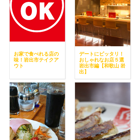
お家で食べれる店の
デートにピッタリ！
味！岩出市テイクア
おしゃれなお店５選
ウト
岩出市編【和歌山 岩
出】