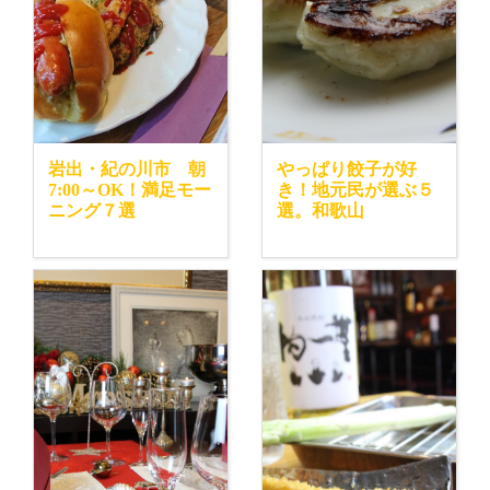
岩出・紀の川市 朝
やっぱり餃子が好
7:00～OK！満足モー
き！地元民が選ぶ５
ニング７選
選。和歌山