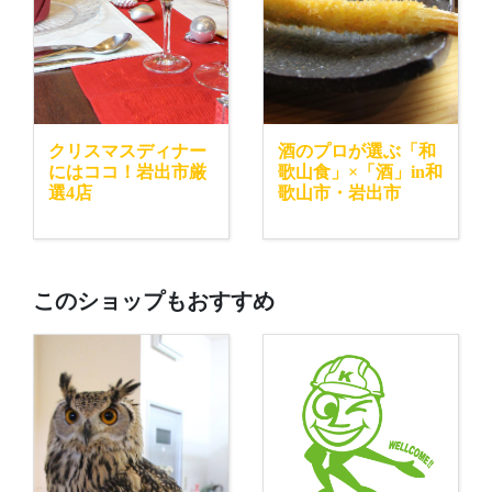
クリスマスディナー
酒のプロが選ぶ「和
にはココ！岩出市厳
歌山食」×「酒」in和
選4店
歌山市・岩出市
このショップもおすすめ