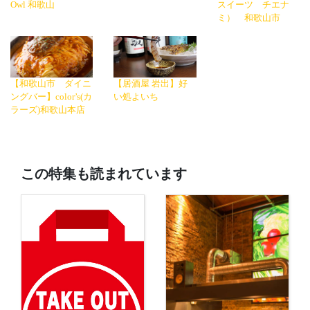
Owl 和歌山
スイーツ チエナ
ミ） 和歌山市
【和歌山市 ダイニ
【居酒屋 岩出】好
ングバー】color’s(カ
い処よいち
ラーズ)和歌山本店
この特集も読まれています