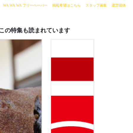
current)
WA.WA.WA.フリーペーパー
掲載希望はこちら
スタッフ募集
運営団体
この特集も読まれています