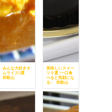
みんな大好きオ
美味しいスイー
ムライス5選
ツ５選 !一口食
和歌山
べると笑顔にな
る♪ 和歌山