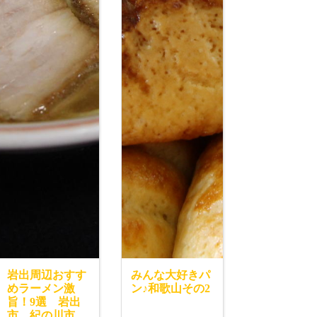
岩出周辺おすす
みんな大好きパ
めラーメン激
ン♪和歌山その2
旨！9選 岩出
市、紀の川市、