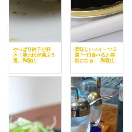
やっぱり餃子が好
美味しいスイーツ５
き！地元民が選ぶ５
選 !一口食べると笑
選。和歌山
顔になる♪ 和歌山