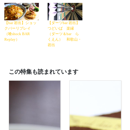
【bar 岩出】ショッ
【ダーツbar 岩出】
クバーリプレイ
つどいば 楽縁
（喰shock BAR
（ダーツ＆bar ら
Replay）
くえん） 和歌山・
岩出
この特集も読まれています