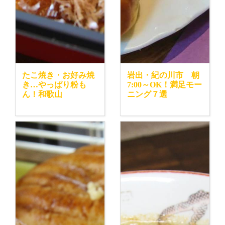
たこ焼き・お好み焼
岩出・紀の川市 朝
き…やっぱり粉も
7:00～OK！満足モー
ん！和歌山
ニング７選