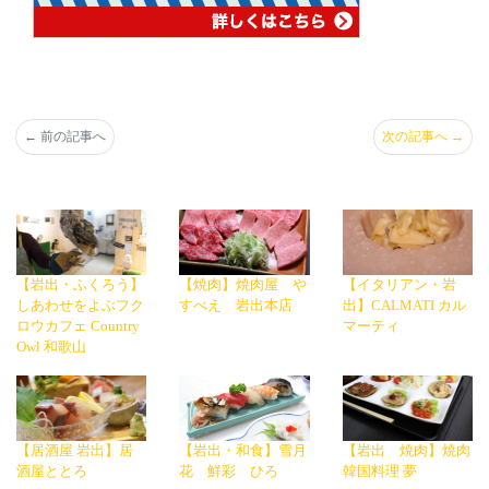
←
前の記事へ
次の記事へ
→
【岩出・ふくろう】
【焼肉】焼肉屋 や
【イタリアン・岩
しあわせをよぶフク
すべえ 岩出本店
出】CALMATI カル
ロウカフェ Country
マーティ
Owl 和歌山
【居酒屋 岩出】居
【岩出・和食】雪月
【岩出 焼肉】焼肉
酒屋ととろ
花 鮮彩 ひろ
韓国料理 夢