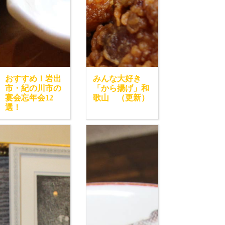
おすすめ！岩出
みんな大好き
市・紀の川市の
「から揚げ」和
宴会忘年会12
歌山 （更新）
選！