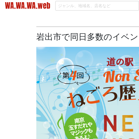
WA.WA.WA.web
岩出市で同日多数のイベン