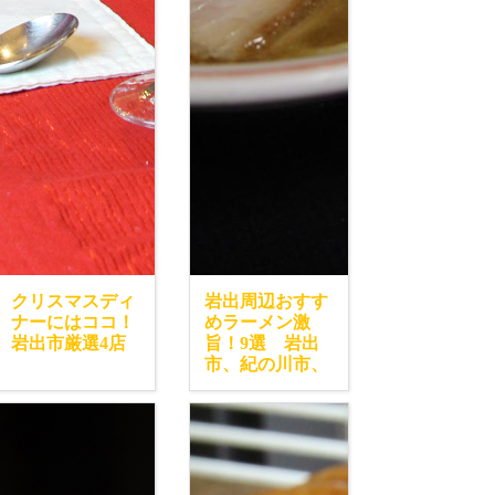
クリスマスディ
岩出周辺おすす
ナーにはココ！
めラーメン激
岩出市厳選4店
旨！9選 岩出
市、紀の川市、
橋本市エリア