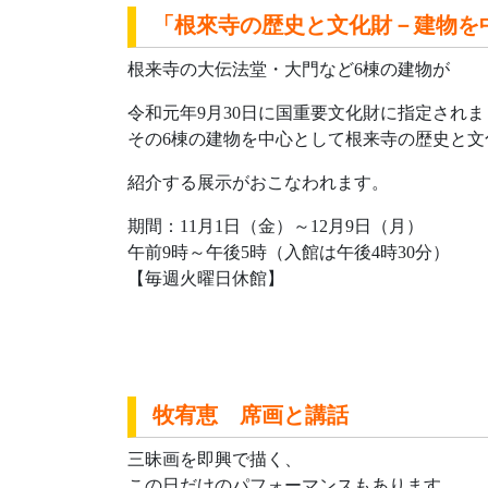
「根來寺の歴史と文化財－建物を
根来寺の大伝法堂・大門など6棟の建物が
令和元年9月30日に国重要文化財に指定されま
その6棟の建物を中心として根来寺の歴史と文
紹介する展示がおこなわれます。
期間：11月1日（金）～12月9日（月）
午前9時～午後5時（入館は午後4時30分）
【毎週火曜日休館】
牧宥恵 席画と講話
三昧画を即興で描く、
この日だけのパフォーマンスもあります。