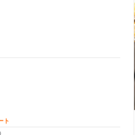
ート
制）