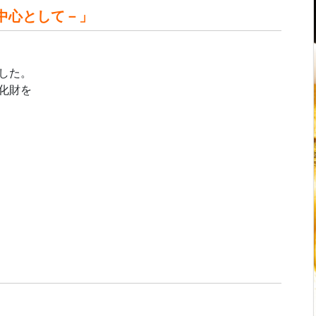
中心として－」
した。
化財を