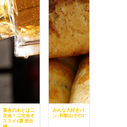
宴会のあとは二
みんな大好きパ
次会！二次会オ
ン♪和歌山その2
ススメ4選 岩出
編