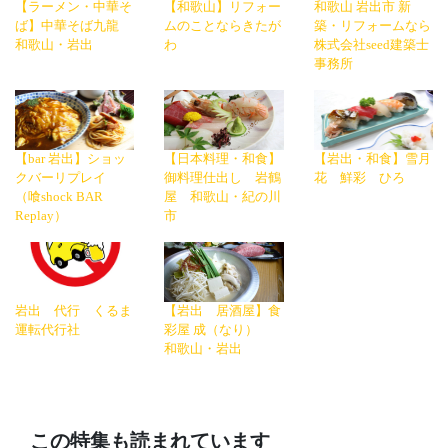
【ラーメン・中華そ
【和歌山】リフォー
和歌山 岩出市 新
ば】中華そば九龍
ムのことならきたが
築・リフォームなら
和歌山・岩出
わ
株式会社seed建築士
事務所
【bar 岩出】ショッ
【日本料理・和食】
【岩出・和食】雪月
クバーリプレイ
御料理仕出し 岩鶴
花 鮮彩 ひろ
（喰shock BAR
屋 和歌山・紀の川
Replay）
市
岩出 代行 くるま
【岩出 居酒屋】食
運転代行社
彩屋 成（なり）
和歌山・岩出
この特集も読まれています