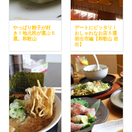
やっぱり餃子が好
デートにピッタリ！
き！地元民が選ぶ５
おしゃれなお店５選
選。和歌山
岩出市編【和歌山 岩
出】