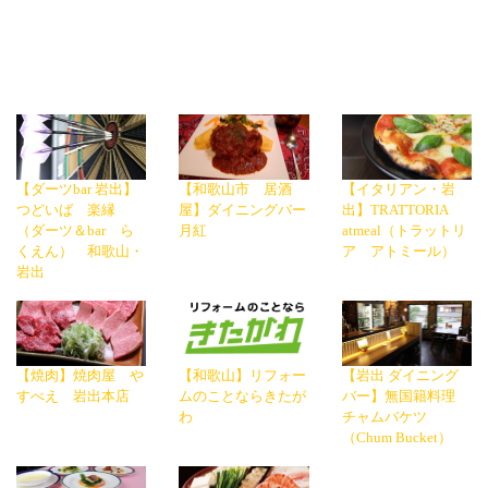
【ダーツbar 岩出】
【和歌山市 居酒
【イタリアン・岩
つどいば 楽縁
屋】ダイニングバー
出】TRATTORIA
（ダーツ＆bar ら
月紅
atmeal（トラットリ
くえん） 和歌山・
ア アトミール）
岩出
【焼肉】焼肉屋 や
【和歌山】リフォー
【岩出 ダイニング
すべえ 岩出本店
ムのことならきたが
バー】無国籍料理
わ
チャムバケツ
（Chum Bucket）