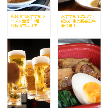
和歌山市おすすめラ
おすすめ！岩出市・
ーメン激旨！8選
紀の川市の宴会忘年
和歌山市エリア
会12選！