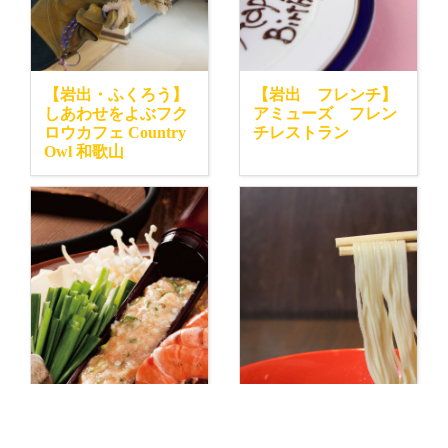
【岩出・ふくろう】
【岩出 フレンチ】
しあわせをよぶフク
アミューズ フレン
ロウカフェ Country
チレストラン
Owl 和歌山