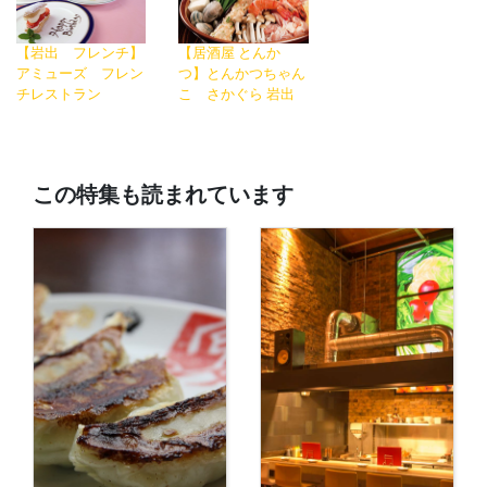
【岩出 フレンチ】
【居酒屋 とんか
アミューズ フレン
つ】とんかつちゃん
チレストラン
こ さかぐら 岩出
この特集も読まれています