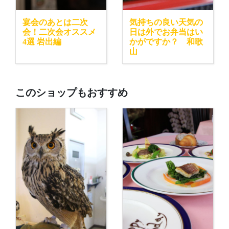
宴会のあとは二次
気持ちの良い天気の
会！二次会オススメ
日は外でお弁当はい
4選 岩出編
かがですか？ 和歌
山
このショップもおすすめ