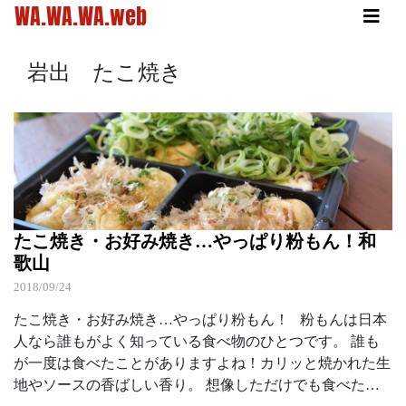
WA.WA.WA.web
岩出 たこ焼き
たこ焼き・お好み焼き…やっぱり粉もん！和
歌山
2018/09/24
たこ焼き・お好み焼き…やっぱり粉もん！ 粉もんは日本
人なら誰もがよく知っている食べ物のひとつです。 誰も
が一度は食べたことがありますよね！カリッと焼かれた生
地やソースの香ばしい香り。 想像しただけでも食べた…