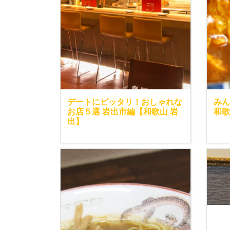
デートにピッタリ！おしゃれな
み
お店５選 岩出市編【和歌山 岩
和歌
出】