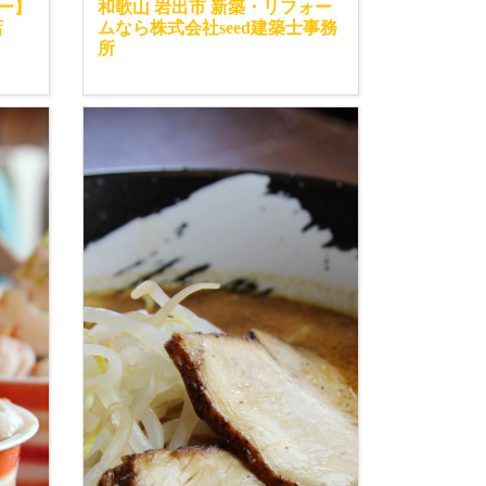
ー】
和歌山 岩出市 新築・リフォー
店
ムなら株式会社seed建築士事務
所