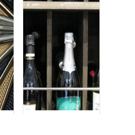
いば
【酒屋 岩出】田村酒店 和歌
え
山・岩出