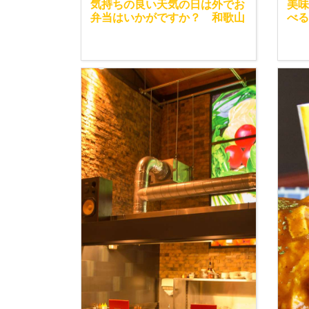
気持ちの良い天気の日は外でお
美味
弁当はいかがですか？ 和歌山
べる