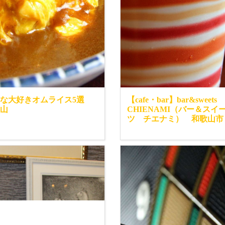
んな大好きオムライス5選
【cafe・bar】bar&sweets
山
CHIENAMI（バー＆スイ
ツ チエナミ） 和歌山市