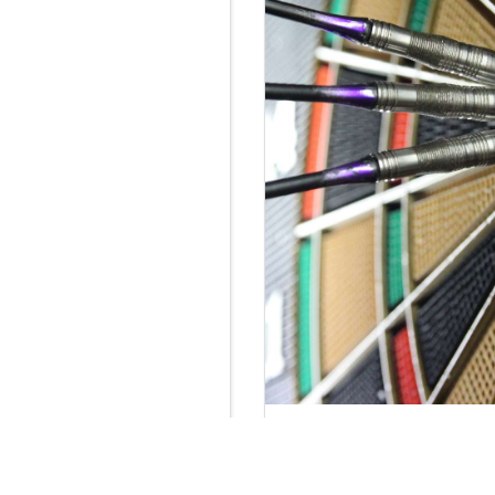
スマスディナーにはココ！
【ダーツbar 岩出】つど
市厳選4店
楽縁 （ダーツ＆bar らく
ん） 和歌山・岩出