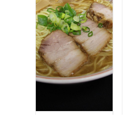
岩出周辺おすすめラーメン激
クリ
旨！9選 岩出市、紀の川市、
岩出
橋本市エリア