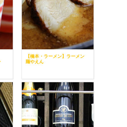
【橋本・ラーメン】ラーメン
ー
麺やえん