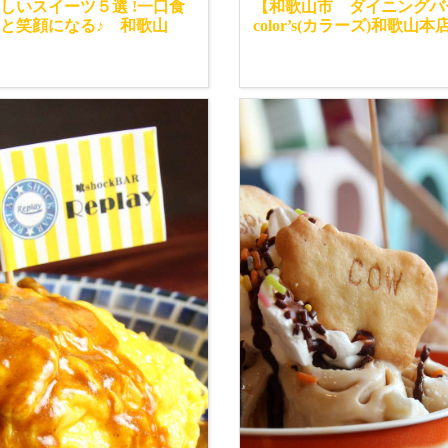
しいスイーツ５選 !一口食
【和歌山市 ダイニングバ
と笑顔になる♪ 和歌山
color’s(カラーズ)和歌山本