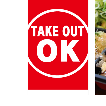
お家で食べれる店の味！岩出市
たこ
テイクアウト
り粉