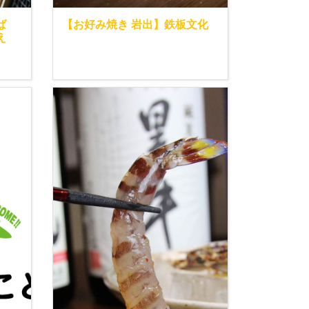
いば
【お好み焼き 岩出】鉄板文化
え