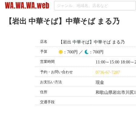
WA.WA.WA.web
【岩出 中華そば】中華そば まる乃
店名
【岩出 中華そば】中華そば まる乃
予算
昼
夜
：700円 ／
：700円
営業時間
11:00～15:00 18:00
予約・お問い合わせ
0736-67-7287
お支払い方法
現金
住所
和歌山県岩出市川尻14
交通手段