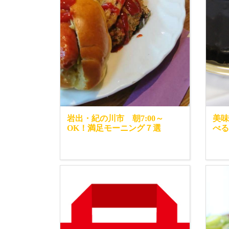
岩出・紀の川市 朝7:00～
美味
OK！満足モーニング７選
べる