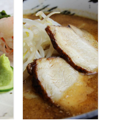
仕出
【橋本・ラーメン】ラーメン
川市
麺やえん