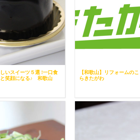
しいスイーツ５選 !一口食
【和歌山】リフォームのこ
と笑顔になる♪ 和歌山
らきたがわ