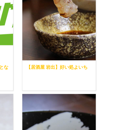
とな
【居酒屋 岩出】好い処よいち