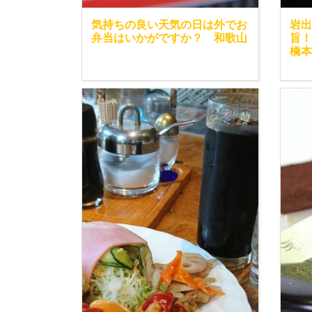
気持ちの良い天気の日は外でお
岩出
弁当はいかがですか？ 和歌山
旨！
橋本