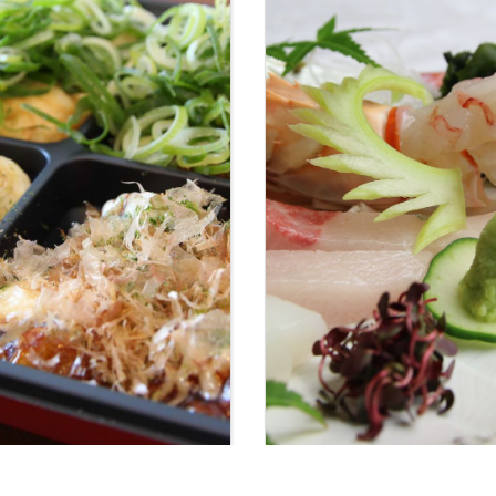
焼き・お好み焼き…やっぱ
【日本料理・和食】御料理
もん！和歌山
し 岩鶴屋 和歌山・紀の