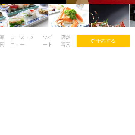
写
コース・メ
ツイ
店舗
予約する
真
ニュー
ート
写真