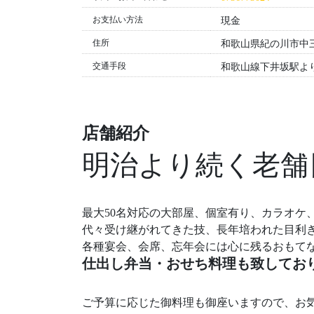
お支払い方法
現金
住所
和歌山県紀の川市中三
交通手段
和歌山線下井坂駅よ
店舗紹介
明治より続く老舗
最大50名対応の大部屋、個室有り、カラオケ
代々受け継がれてきた技、長年培われた目利
各種宴会、会席、忘年会には心に残るおもて
仕出し弁当・おせち料理も致してお
ご予算に応じた御料理も御座いますので、お