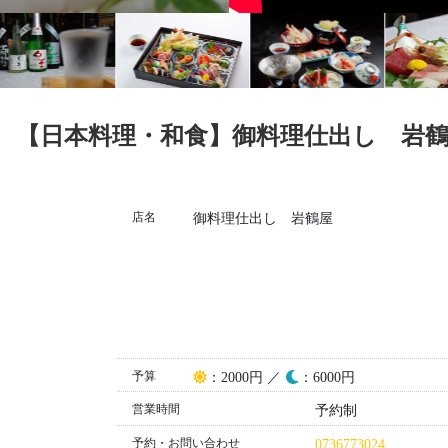
【日本料理・和食】御料理仕出し 岩
店名
御料理仕出し 岩鶴屋
予算
昼
夜
：2000円 ／
：6000円
営業時間
予約制
予約・お問い合わせ
0736773024