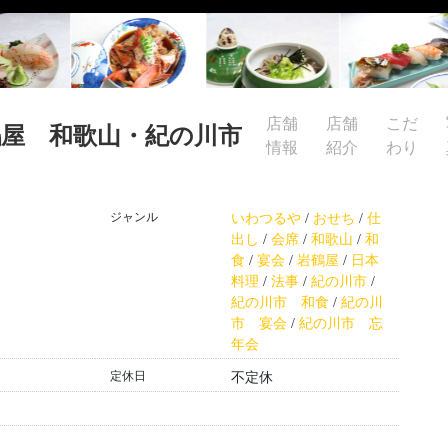
店舗
店舗
こだ
鶴屋 和歌山・紀の川市
情報
紹介
わり
ジャンル
いわつるや
/
おせち
/
仕
出し
/
会席
/
和歌山
/
和
食
/
宴会
/
岩鶴屋
/
日本
料理
/
法事
/
紀の川市
/
紀の川市 和食
/
紀の川
市 宴会
/
紀の川市 忘
年会
定休日
不定休