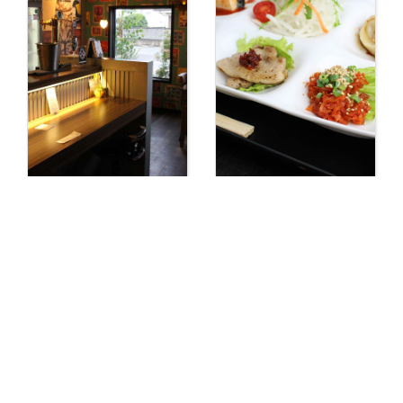
【岩出 ダイニングバ
【岩出 焼肉】焼肉
ー】無国籍料理 チ
韓国料理 夢
ャムバケツ （Chum
Bucket）