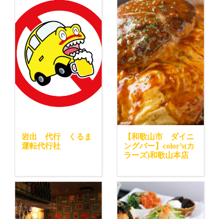
岩出 代行 くるま
【和歌山市 ダイニ
運転代行社
ングバー】color’s(カ
ラーズ)和歌山本店