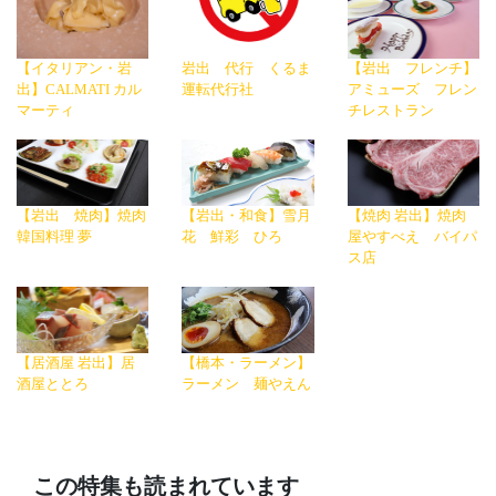
【イタリアン・岩
岩出 代行 くるま
【岩出 フレンチ】
出】CALMATI カル
運転代行社
アミューズ フレン
マーティ
チレストラン
【岩出 焼肉】焼肉
【岩出・和食】雪月
【焼肉 岩出】焼肉
韓国料理 夢
花 鮮彩 ひろ
屋やすべえ バイパ
ス店
【居酒屋 岩出】居
【橋本・ラーメン】
酒屋ととろ
ラーメン 麺やえん
この特集も読まれています