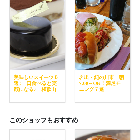
美味しいスイーツ５
岩出・紀の川市 朝
選 !一口食べると笑
7:00～OK！満足モー
顔になる♪ 和歌山
ニング７選
このショップもおすすめ