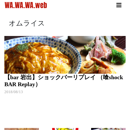
WA.WA.WA.web
オムライス
【bar 岩出】ショックバーリプレイ （喰shock
BAR Replay）
2018/08/13