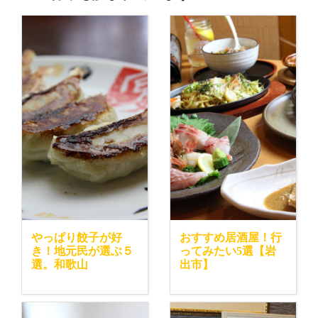
やっぱり餃子が好
おすすめ居酒屋！行
き！地元民が選ぶ５
ってみたい5選【岩
選。和歌山
出市】