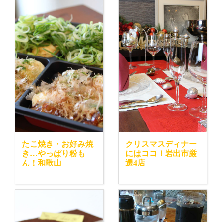
たこ焼き・お好み焼
クリスマスディナー
き…やっぱり粉も
にはココ！岩出市厳
ん！和歌山
選4店