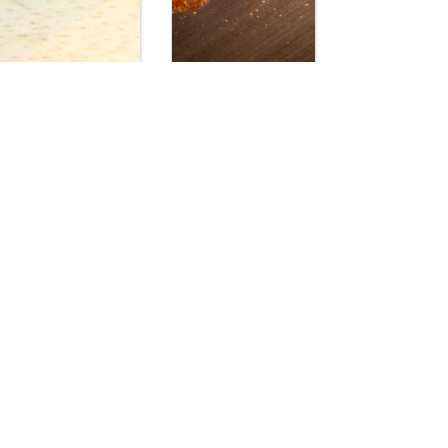
【岩出 焼鳥】
【お好み焼き 岩
炭火焼 鳥実
出】鉄板文化
(とりみ)