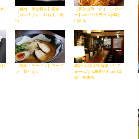
転代
【岩出 韓国料理】姜家
【和歌山市 ダイニングバ
（カンチプ） 和歌山・岩
ー】color’s(カラーズ)和歌
出
山本店
国料
【橋本・ラーメン】ラーメ
和歌山 岩出市 新築・リフ
ン 麺やえん
ォームなら株式会社seed建
築士事務所