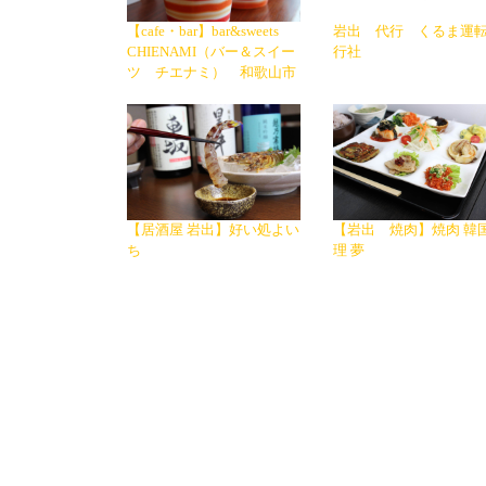
【cafe・bar】bar&sweets
岩出 代行 くるま運
CHIENAMI（バー＆スイー
行社
ツ チエナミ） 和歌山市
【居酒屋 岩出】好い処よい
【岩出 焼肉】焼肉 韓
ち
理 夢