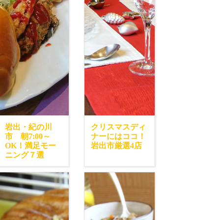
岩出・紀の川
クリスマスディ
市 朝7:00～
ナーにはココ！
OK！満足モー
岩出市厳選4店
ニング７選