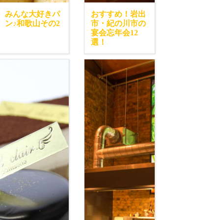
みんな大好きパ
おすすめ！岩出
ン♪和歌山その2
市・紀の川市の
宴会忘年会12
選！