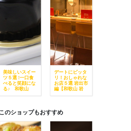
美味しいスイー
デートにピッタ
ツ５選 !一口食
リ！おしゃれな
べると笑顔にな
お店５選 岩出市
る♪ 和歌山
編【和歌山 岩
出】
このショップもおすすめ