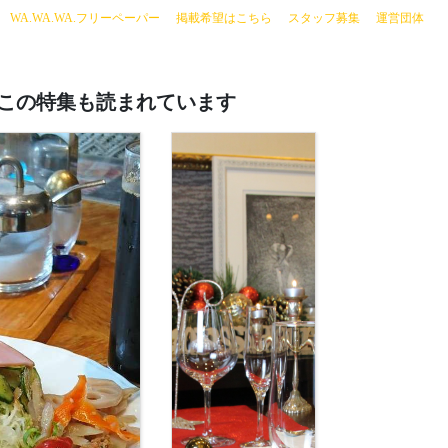
current)
WA.WA.WA.フリーペーパー
掲載希望はこちら
スタッフ募集
運営団体
この特集も読まれています