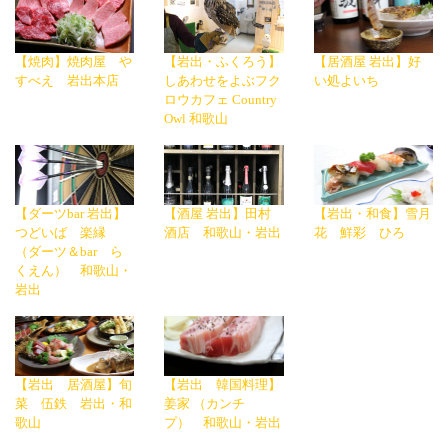
【焼肉】焼肉屋 や
【岩出・ふくろう】
【居酒屋 岩出】好
すべえ 岩出本店
しあわせをよぶフク
い処よいち
ロウカフェ Country
Owl 和歌山
【ダーツbar 岩出】
【酒屋 岩出】田村
【岩出・和食】雪月
つどいば 楽縁
酒店 和歌山・岩出
花 鮮彩 ひろ
（ダーツ＆bar ら
くえん） 和歌山・
岩出
【岩出 居酒屋】旬
【岩出 韓国料理】
菜 伍鉄 岩出・和
姜家 （カンチ
歌山
プ） 和歌山・岩出