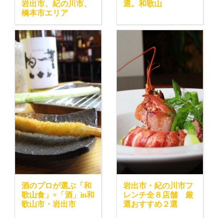
岩出市、紀の川市、
選。和歌山
橋本市エリア
酒のプロが選ぶ「和
岩出市・紀の川市フ
歌山食」×「酒」in和
レンチ全８店舗 厳
歌山市・岩出市
選おすすめ２選