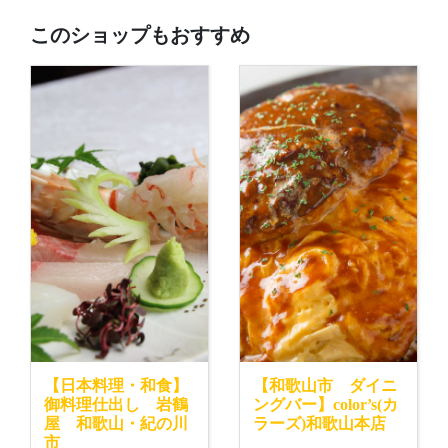
このショップもおすすめ
【日本料理・和食】
【和歌山市 ダイニ
御料理仕出し 岩鶴
ングバー】color’s(カ
屋 和歌山・紀の川
ラーズ)和歌山本店
市