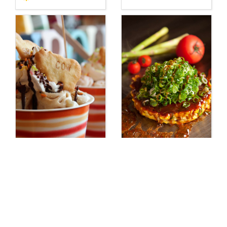
【cafe・bar】
【お好み焼き 岩出】
bar&sweets
鉄板文化
CHIENAMI（バー＆
スイーツ チエナ
ミ） 和歌山市