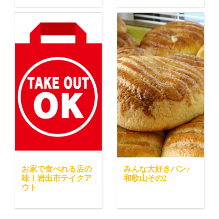
お家で食べれる店の
みんな大好きパン♪
味！岩出市テイクア
和歌山その2
ウト