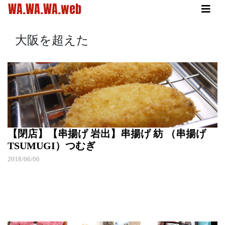
WA.WA.WA.web
大阪を超えた
【閉店】【串揚げ 岩出】串揚げ 紡 （串揚げ
TSUMUGI）つむぎ
2018/06/06