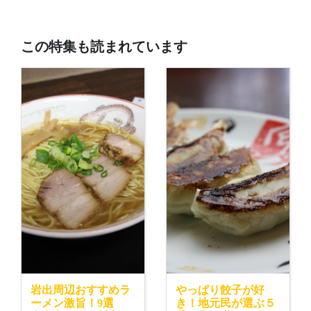
この特集も読まれています
岩出周辺おすすめラ
やっぱり餃子が好
ーメン激旨！9選
き！地元民が選ぶ５