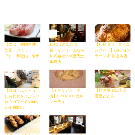
【岩出 韓国料理】
和歌山 岩出市 新
【和歌山市 ダイニ
姜家 （カンチ
築・リフォームなら
ングバー】color’s(カ
プ） 和歌山・岩出
株式会社seed建築士
ラーズ)和歌山本店
事務所
【岩出・ふくろう】
【イタリアン・岩
【居酒屋 岩出】居
しあわせをよぶフク
出】CALMATI カル
酒屋ととろ
ロウカフェ Country
マーティ
Owl 和歌山