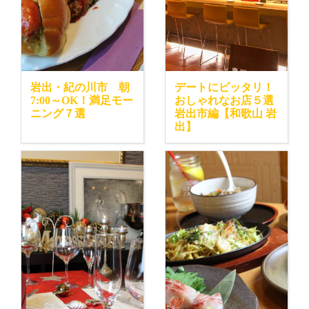
岩出・紀の川市 朝
デートにピッタリ！
7:00～OK！満足モー
おしゃれなお店５選
ニング７選
岩出市編【和歌山 岩
出】