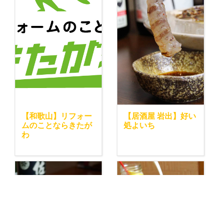
【和歌山】リフォー
【居酒屋 岩出】好い
ムのことならきたが
処よいち
わ