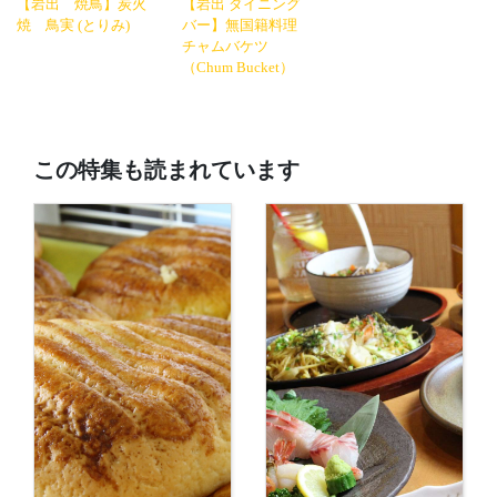
【岩出 焼鳥】炭火
【岩出 ダイニング
焼 鳥実 (とりみ)
バー】無国籍料理
チャムバケツ
（Chum Bucket）
この特集も読まれています