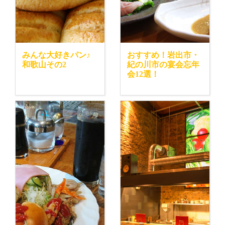
みんな大好きパン♪
おすすめ！岩出市・
和歌山その2
紀の川市の宴会忘年
会12選！