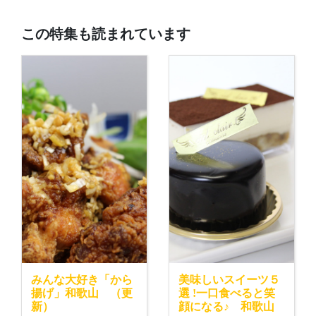
この特集も読まれています
みんな大好き「から
美味しいスイーツ５
揚げ」和歌山 （更
選 !一口食べると笑
新）
顔になる♪ 和歌山