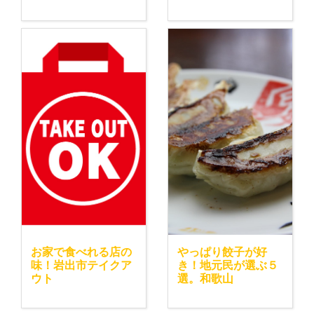
お家で食べれる店の
やっぱり餃子が好
味！岩出市テイクア
き！地元民が選ぶ５
ウト
選。和歌山