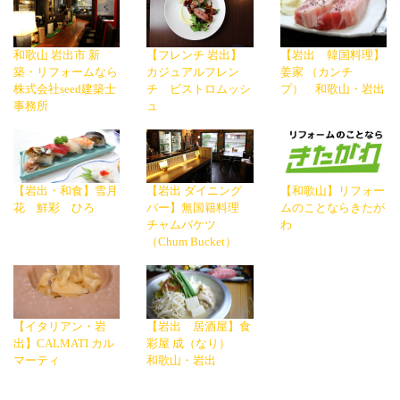
和歌山 岩出市 新
【フレンチ 岩出】
【岩出 韓国料理】
築・リフォームなら
カジュアルフレン
姜家 （カンチ
株式会社seed建築士
チ ビストロムッシ
プ） 和歌山・岩出
事務所
ュ
【岩出・和食】雪月
【岩出 ダイニング
【和歌山】リフォー
花 鮮彩 ひろ
バー】無国籍料理
ムのことならきたが
チャムバケツ
わ
（Chum Bucket）
【イタリアン・岩
【岩出 居酒屋】食
出】CALMATI カル
彩屋 成（なり）
マーティ
和歌山・岩出