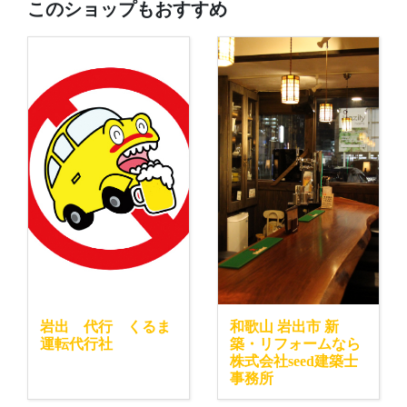
このショップもおすすめ
岩出 代行 くるま
和歌山 岩出市 新
運転代行社
築・リフォームなら
株式会社seed建築士
事務所