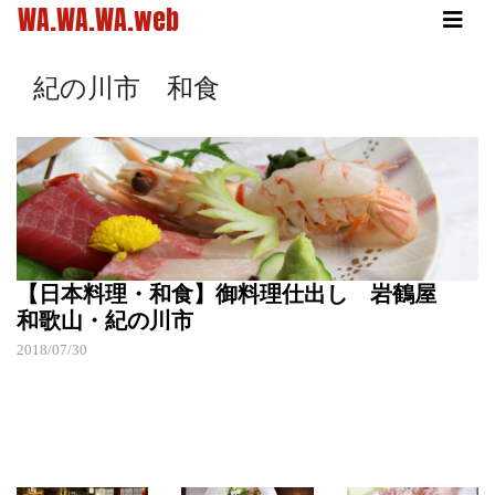
WA.WA.WA.web
紀の川市 和食
【日本料理・和食】御料理仕出し 岩鶴屋
和歌山・紀の川市
2018/07/30