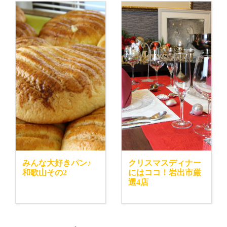
みんな大好きパン♪
クリスマスディナー
和歌山その2
にはココ！岩出市厳
選4店