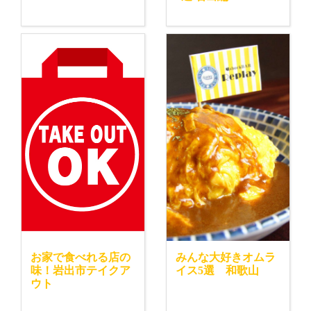
お家で食べれる店の
みんな大好きオムラ
味！岩出市テイクア
イス5選 和歌山
ウト