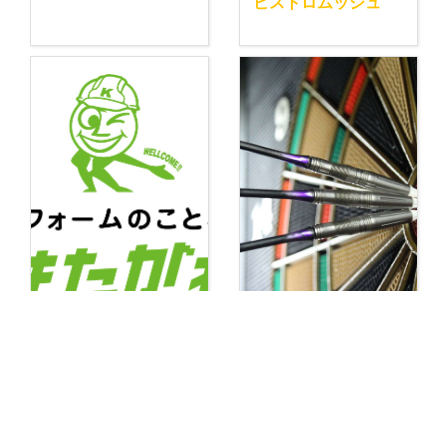
ビストロムッシュ
【和歌山】リフォー
【ダーツbar 岩出】
ムのことならきたが
つどいば 楽縁 （ダ
わ
ーツ＆bar らくえ
ん） 和歌山・岩出