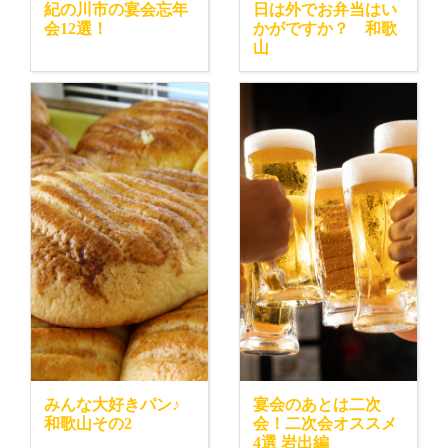
紀の川市の宴会忘年
日は外でお弁当はい
会12選！
かがですか？ 和歌
山
みんな大好きパン♪
宴会のあとは二次
和歌山その2
会！二次会オススメ
4選 岩出編