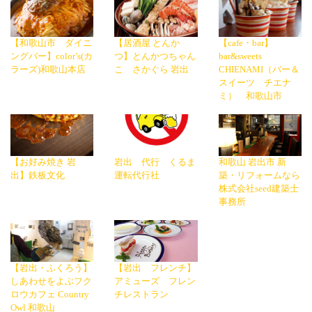
【和歌山市 ダイニ
【居酒屋 とんか
【cafe・bar】
ングバー】color’s(カ
つ】とんかつちゃん
bar&sweets
ラーズ)和歌山本店
こ さかぐら 岩出
CHIENAMI（バー＆
スイーツ チエナ
ミ） 和歌山市
【お好み焼き 岩
岩出 代行 くるま
和歌山 岩出市 新
出】鉄板文化
運転代行社
築・リフォームなら
株式会社seed建築士
事務所
【岩出・ふくろう】
【岩出 フレンチ】
しあわせをよぶフク
アミューズ フレン
ロウカフェ Country
チレストラン
Owl 和歌山