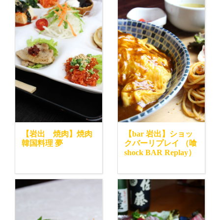
【岩出 焼肉】焼肉
【bar 岩出】ショッ
韓国料理 夢
クバーリプレイ （喰
shock BAR Replay）