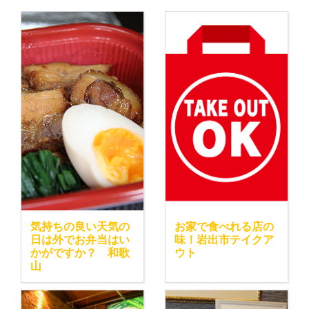
気持ちの良い天気の
お家で食べれる店の
日は外でお弁当はい
味！岩出市テイクア
かがですか？ 和歌
ウト
山