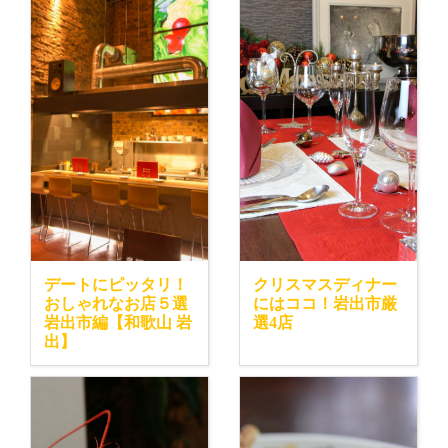
デートにピッタリ！
クリスマスディナー
おしゃれなお店５選
にはココ！岩出市厳
岩出市編【和歌山 岩
選4店
出】