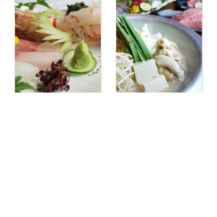
【日本料理・和食】
【岩出 居酒屋】食
御料理仕出し 岩鶴
彩屋 成（なり） 和
屋 和歌山・紀の川
歌山・岩出
市