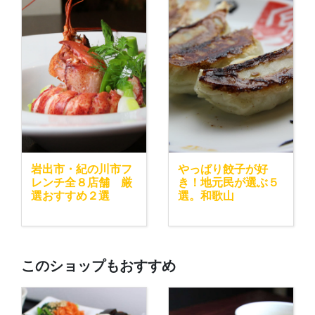
岩出市・紀の川市フ
やっぱり餃子が好
レンチ全８店舗 厳
き！地元民が選ぶ５
選おすすめ２選
選。和歌山
このショップもおすすめ