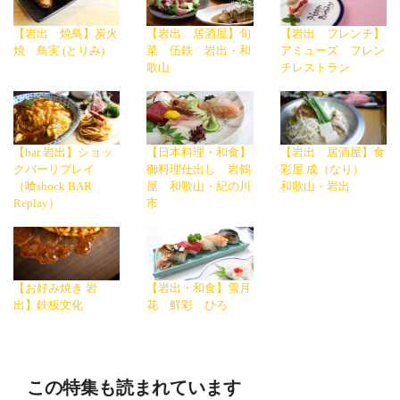
【岩出 焼鳥】炭火
【岩出 居酒屋】旬
【岩出 フレンチ】
焼 鳥実 (とりみ)
菜 伍鉄 岩出・和
アミューズ フレン
歌山
チレストラン
【bar 岩出】ショッ
【日本料理・和食】
【岩出 居酒屋】食
クバーリプレイ
御料理仕出し 岩鶴
彩屋 成（なり）
（喰shock BAR
屋 和歌山・紀の川
和歌山・岩出
Replay）
市
【お好み焼き 岩
【岩出・和食】雪月
出】鉄板文化
花 鮮彩 ひろ
この特集も読まれています